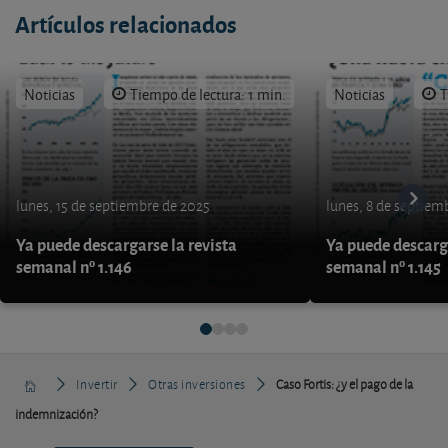
Artículos relacionados
Noticias
Tiempo de lectura: 1 min.
Noticias
T
lunes, 15 de septiembre de 2025
lunes, 8 de septiem
Ya puede descargarse la revista
Ya puede descarga
semanal nº 1.146
semanal nº 1.145
Invertir
Otras inversiones
Caso Fortis: ¿y el pago de la
indemnización?