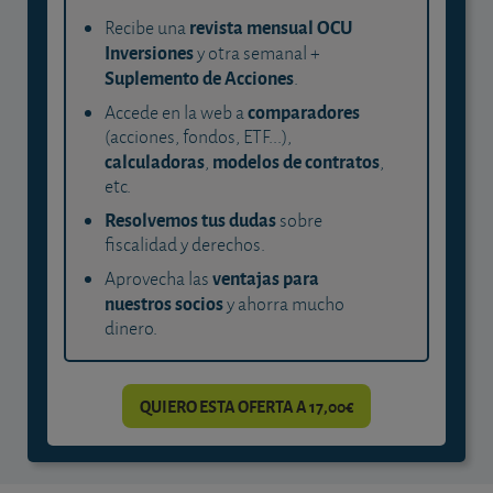
revista mensual OCU
Recibe una
Inversiones
y otra semanal +
Suplemento de Acciones
.
comparadores
Accede en la web a
(acciones, fondos, ETF...),
calculadoras
modelos de contratos
,
,
etc.
Resolvemos tus dudas
sobre
fiscalidad y derechos.
ventajas para
Aprovecha las
nuestros socios
y ahorra mucho
dinero.
QUIERO ESTA OFERTA A 17,00€