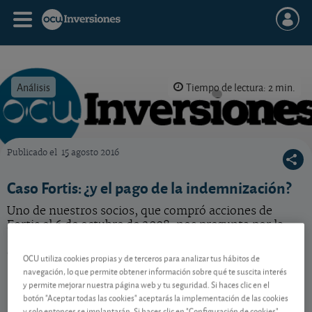
Análisis
Tiempo de lectura: 2 min.
Publicado el
15 agosto 2016
OCU Inversiones
Caso Fortis: ¿y el pago de la indemnización?
Uno de nuestros socios, que compró acciones de
Fortis el 6 de octubre de 2008, nos pregunta por la
indemnización que tendría derecho a recibir. ¿A
cuánto ascenderá? ¿Cuándo la percibirá?
OCU utiliza cookies propias y de terceros para analizar tus hábitos de
navegación, lo que permite obtener información sobre qué te suscita interés
y permite mejorar nuestra página web y tu seguridad. Si haces clic en el
botón "Aceptar todas las cookies" aceptarás la implementación de las cookies
Contenido reservado a SOCIOS
y solo entonces se implantarán. Si haces clic en "Configuración de cookies"