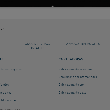
PER?
TODOS NUESTROS
APP OCU INVERSIONES
CONTACTOS
ES
CALCULADORAS
sitos y seguros
Calculadora de la pensión
ETF
Conversor de criptomonedas
fondos
Calculadora de oro
acciones
Calculadora de plata
obligaciones
ondiciones de uso