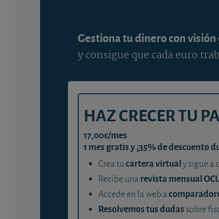
Gestiona tu dinero con visión
y consigue que cada euro trab
HAZ CRECER TU P
17,00€/mes
1 mes gratis y ¡35% de descuento d
cartera virtual
Crea tu
y sigue a 
revista mensual OC
Recibe una
comparador
Accede en la web a
Resolvemos tus dudas
sobre fis