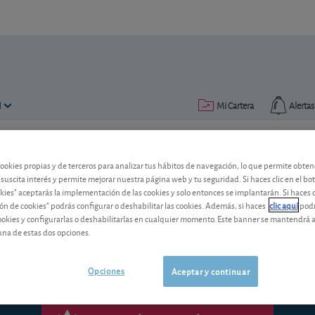
N
Mi Cartera
Alertas
Publicado el
28 octubre 2015
lectura: 8 min.
cookies propias y de terceros para analizar tus hábitos de navegación, lo que permite obte
 suscita interés y permite mejorar nuestra página web y tu seguridad. Si haces clic en el bo
okies" aceptarás la implementación de las cookies y solo entonces se implantarán. Si haces c
¿Es fiable como indicador el
ón de cookies" podrás configurar o deshabilitar las cookies. Además, si haces
clic aquí
podr
cookies y configurarlas o deshabilitarlas en cualquier momento. Este banner se mantendrá 
una de estas dos opciones.
Opciones
Aceptar y continuar