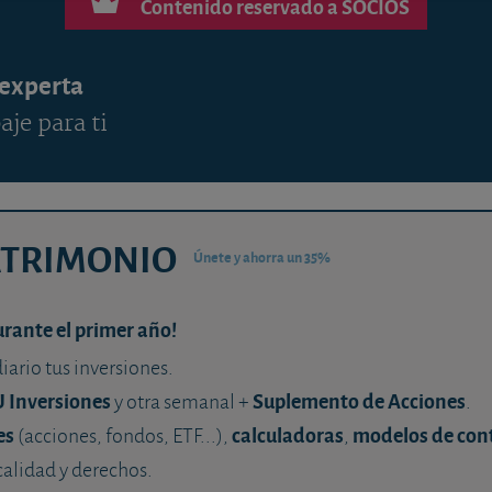
Contenido reservado a SOCIOS
 experta
aje para ti
ATRIMONIO
Únete y ahorra un 35%
urante el primer año!
diario tus inversiones.
U Inversiones
Suplemento de Acciones
y otra semanal +
.
es
calculadoras
modelos de con
(acciones, fondos, ETF...),
,
calidad y derechos.