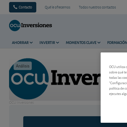
Contacto
Qué le ofrecemos
Todos nuestros contactos
AHORRAR
INVERTIR
MOMENTOS CLAVE
FORMACIÓ
Análisis
Tiempo de 
OCU utiliza 
sobre qué te
todas las co
"Configuraci
política de 
ejecutes alg
OCU Inversiones