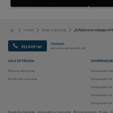
Invertir
Otras inversiones
¿Es fiable como indicador el 
Contacto
913 009 141
de lunes a viernes de 9h-14h
SALA DE PRENSA
COMPARADOR
Posturas editoriales
Comparador depó
Sentencias judiciales
Comparador de 
Comparador de 
Comparador de 
Comparador de 
© 2026 Ocu Inversiones
Acerca de Ocu Inversiones
Política de cookies
Privacy
C