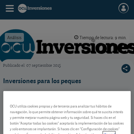
Análisis
Tiempo de lectura: 9 min.
Publicado el
07 septiembre 2015
OCU Inversiones
Inversiones para los peques
Contenido reservado a SOCIOS
OCU utiliza cookies propias y de terceros para analizar tus hábitos de
navegación, lo que permite obtener información sobre qué te suscita interés
y permite mejorar nuestra página web y tu seguridad. Si haces clic en el
botón "Aceptar todas las cookies" aceptarás la implementación de las cookies
Gestiona tu dinero con visión
y solo entonces se implantarán. Si haces clic en "Configuración de cookies"
experta