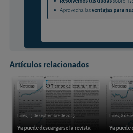
Resolvemos tus dudas
sobre fis
ventajas para nue
Aprovecha las
Artículos relacionados
Noticias
Tiempo de lectura: 1 min.
Noticias
lunes, 15 de septiembre de 2025
lunes, 8 de 
Ya puede descargarse la revista
Ya puede d