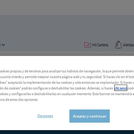
N
Mi Cartera
Alertas
Publicado el
18 noviembre 2014
lectura: 3 min.
cookies propias y de terceros para analizar tus hábitos de navegación, lo que permite obte
 suscita interés y permite mejorar nuestra página web y tu seguridad. Si haces clic en el bo
Días inhábiles y festivos: el
okies" aceptarás la implementación de las cookies y solo entonces se implantarán. Si haces c
ón de cookies" podrás configurar o deshabilitar las cookies. Además, si haces
clic aquí
podr
A la hora de cursar una orden de suscri
cookies y configurarlas o deshabilitarlas en cualquier momento. Este banner se mantendrá 
día es festivo tanto en España como en 
una de estas dos opciones.
¿Por qué?
Opciones
Aceptar y continuar