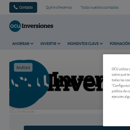
Contacto
Qué le ofrecemos
Todos nuestros contactos
AHORRAR
INVERTIR
MOMENTOS CLAVE
FORMACIÓ
Análisis
Tiempo de 
OCU utiliza 
sobre qué te
todas las co
"Configuraci
política de 
ejecutes alg
OCU Inversiones