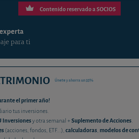
Contenido reservado a SOCIOS
 experta
aje para ti
ATRIMONIO
Únete y ahorra un 35%
urante el primer año!
diario tus inversiones.
U Inversiones
Suplemento de Acciones
y otra semanal +
.
es
calculadoras
modelos de con
(acciones, fondos, ETF...),
,