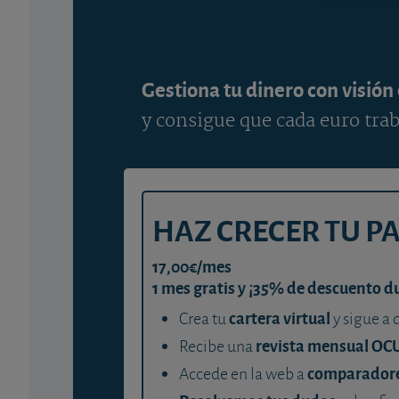
Gestiona tu dinero con visión
y consigue que cada euro trab
HAZ CRECER TU P
17,00€/mes
1 mes gratis y ¡35% de descuento d
cartera virtual
Crea tu
y sigue a 
revista mensual OC
Recibe una
comparador
Accede en la web a