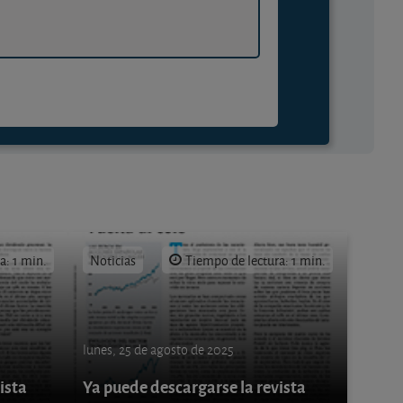
a: 1 min.
Noticias
Tiempo de lectura: 1 min.
lunes, 25 de agosto de 2025
ista
Ya puede descargarse la revista