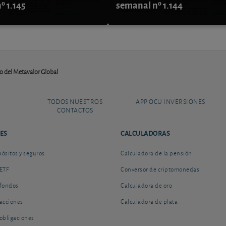
º 1.145
semanal nº 1.144
aso del Metavalor Global
TODOS NUESTROS
APP OCU INVERSIONES
CONTACTOS
ES
CALCULADORAS
sitos y seguros
Calculadora de la pensión
ETF
Conversor de criptomonedas
fondos
Calculadora de oro
acciones
Calculadora de plata
obligaciones