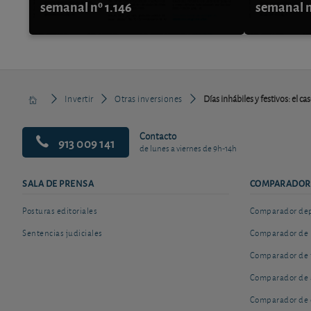
semanal nº 1.146
semanal n
Invertir
Otras inversiones
Días inhábiles y festivos: el c
Contacto
913 009 141
de lunes a viernes de 9h-14h
SALA DE PRENSA
COMPARADOR
Posturas editoriales
Comparador depó
Sentencias judiciales
Comparador de 
Comparador de 
Comparador de 
Comparador de 