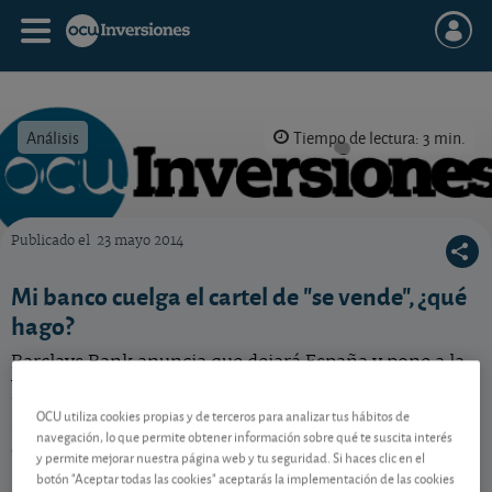
Análisis
Tiempo de lectura: 3 min.
Publicado el
23 mayo 2014
OCU Inversiones
Mi banco cuelga el cartel de "se vende", ¿qué
hago?
Barclays Bank anuncia que dejará España y pone a la
venta su negocio. El Popular está interesado en
hacerse con el negocio minorista de Citibank España.
OCU utiliza cookies propias y de terceros para analizar tus hábitos de
Si usted es cliente, sepa cómo le pueden afectar estos
navegación, lo que permite obtener información sobre qué te suscita interés
cambios.
y permite mejorar nuestra página web y tu seguridad. Si haces clic en el
botón "Aceptar todas las cookies" aceptarás la implementación de las cookies