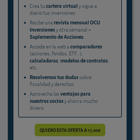
cartera virtual
Crea tu
y sigue a
diario tus inversiones.
revista mensual OCU
Recibe una
Inversiones
y otra semanal +
Suplemento de Acciones
.
comparadores
Accede en la web a
(acciones, fondos, ETF...),
calculadoras
modelos de contratos
,
,
etc.
Resolvemos tus dudas
sobre
fiscalidad y derechos.
ventajas para
Aprovecha las
nuestros socios
y ahorra mucho
dinero.
QUIERO ESTA OFERTA A 17,00€