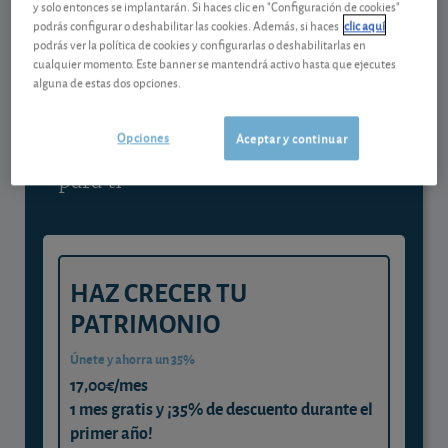
y solo entonces se implantarán. Si haces clic en "Configuración de cookies"
podrás configurar o deshabilitar las cookies. Además, si haces
clic aquí
Contenido reservado a SOCIOS
podrás ver la política de cookies y configurarlas o deshabilitarlas en
cualquier momento. Este banner se mantendrá activo hasta que ejecutes
alguna de estas dos opciones.
Gestiona tu dinero con visión
experta
Opciones
Aceptar y continuar
y consigue que cada euro trabaje
para ti
HAZ CRECER TU
PATRIMONIO
Únete y ahorra un 35%
17,00€/mes
1 mes gratis y ¡35% de descuento durante el
primer año!