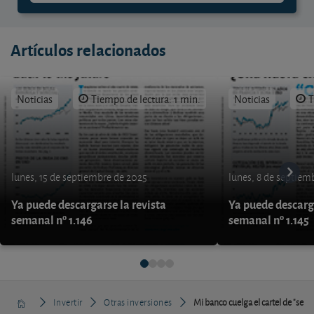
Artículos relacionados
Noticias
Tiempo de lectura: 1 min.
Noticias
T
lunes, 15 de septiembre de 2025
lunes, 8 de septiem
Ya puede descargarse la revista
Ya puede descarga
semanal nº 1.146
semanal nº 1.145
Invertir
Otras inversiones
Mi banco cuelga el cartel de "se