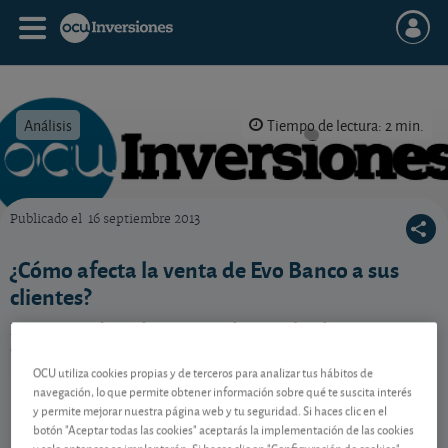
Análisis
Tiempo de lectura: 2 min.
Publicado el
16 septiembre 2013
OCU Inversiones
¿Cómo afecta la venta de Evo Banco a sus
clientes?
EVO Banco ha sido traspasado a un fondo
estadounidense. Si usted operaba con esta marca,
sepa cómo le afecta.
OCU utiliza cookies propias y de terceros para analizar tus hábitos de
navegación, lo que permite obtener información sobre qué te suscita interés
y permite mejorar nuestra página web y tu seguridad. Si haces clic en el
botón "Aceptar todas las cookies" aceptarás la implementación de las cookies
Contenido reservado a SOCIOS
y solo entonces se implantarán. Si haces clic en "Configuración de cookies"