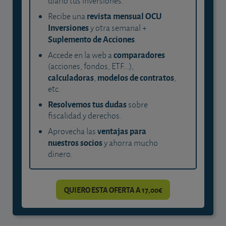
diario tus inversiones.
revista mensual OCU
Recibe una
Inversiones
y otra semanal +
Suplemento de Acciones
.
comparadores
Accede en la web a
(acciones, fondos, ETF...),
calculadoras
modelos de contratos
,
,
etc.
Resolvemos tus dudas
sobre
fiscalidad y derechos.
ventajas para
Aprovecha las
nuestros socios
y ahorra mucho
dinero.
QUIERO ESTA OFERTA A 17,00€