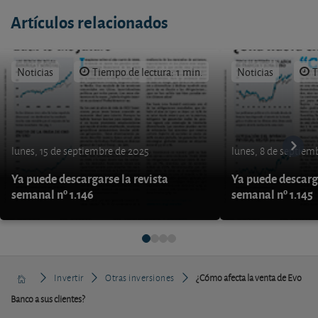
Artículos relacionados
Noticias
Tiempo de lectura: 1 min.
Noticias
T
lunes, 15 de septiembre de 2025
lunes, 8 de septiem
Ya puede descargarse la revista
Ya puede descarga
semanal nº 1.146
semanal nº 1.145
Invertir
Otras inversiones
¿Cómo afecta la venta de Evo
Banco a sus clientes?