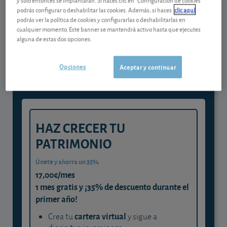
podrás configurar o deshabilitar las cookies. Además, si haces
clic aquí
podrás ver la política de cookies y configurarlas o deshabilitarlas en
Gestiona tu dinero con visión
cualquier momento. Este banner se mantendrá activo hasta que ejecutes
alguna de estas dos opciones.
experta
y consigue que cada euro trabaje
Opciones
Aceptar y continuar
para ti
HAZ CRECER TU
PATRIMONIO
Únete y ahorra un 35%
17,00€/mes
1 mes gratis y ¡35% de descuento durante el
primer año!
cartera virtual
Crea tu
y sigue a