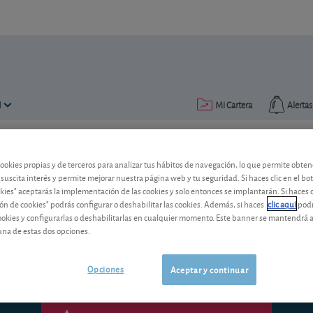
N
Mi Cartera
Alertas
Publicado el
09 julio 2013
lectura: 2 min.
cookies propias y de terceros para analizar tus hábitos de navegación, lo que permite obte
 suscita interés y permite mejorar nuestra página web y tu seguridad. Si haces clic en el bo
¿Adiós a las monedas de 1 y 
okies" aceptarás la implementación de las cookies y solo entonces se implantarán. Si haces c
ón de cookies" podrás configurar o deshabilitar las cookies. Además, si haces
clic aquí
podr
La venta de productos con precios term
cookies y configurarlas o deshabilitarlas en cualquier momento. Este banner se mantendrá 
contados. ¿Por qué?
una de estas dos opciones.
Opciones
Aceptar y continuar