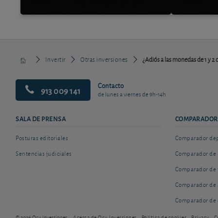
Invertir
Otras inversiones
¿Adiós a las monedas de 1 y 2
Contacto
913 009 141
de lunes a viernes de 9h-14h
SALA DE PRENSA
COMPARADOR
Posturas editoriales
Comparador depó
Sentencias judiciales
Comparador de 
Comparador de 
Comparador de 
Comparador de 
© 2026 Ocu Inversiones
Acerca de Ocu Inversiones
Política de cookies
Privacy
C