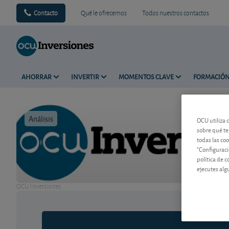
Contacto
Qué le ofrecemos
Todos nuestros contactos
AHORRAR
INVERTIR
MOMENTOS CLAVE
FORMACIÓ
Análisis
Tiempo de 
OCU utiliza 
sobre qué te
todas las co
"Configuraci
política de 
ejecutes alg
OCU Inversiones