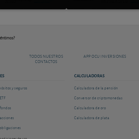
 céntimos?
TODOS NUESTROS
APP OCU INVERSIONES
CONTACTOS
ES
CALCULADORAS
sitos y seguros
Calculadora de la pensión
ETF
Conversor de criptomonedas
fondos
Calculadora de oro
acciones
Calculadora de plata
obligaciones
ondiciones de uso