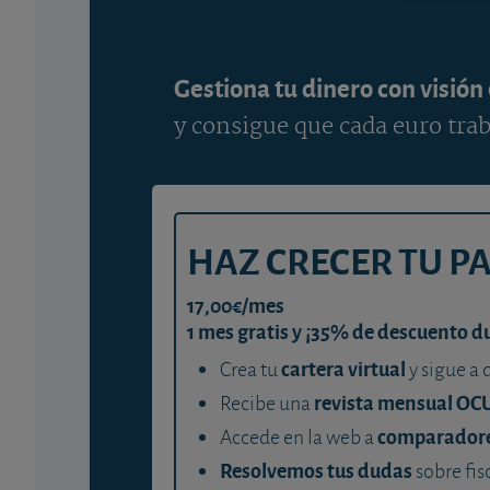
Gestiona tu dinero con visión
y consigue que cada euro trab
HAZ CRECER TU P
17,00€/mes
1 mes gratis y ¡35% de descuento d
cartera virtual
Crea tu
y sigue a 
revista mensual OC
Recibe una
comparador
Accede en la web a
Resolvemos tus dudas
sobre fis