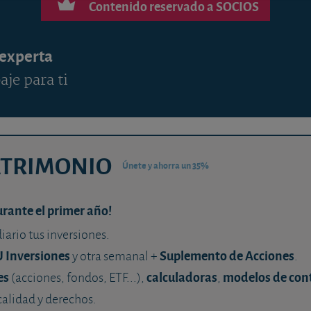
Contenido reservado a SOCIOS
 experta
aje para ti
ATRIMONIO
Únete y ahorra un 35%
urante el primer año!
diario tus inversiones.
U Inversiones
Suplemento de Acciones
y otra semanal +
.
es
calculadoras
modelos de con
(acciones, fondos, ETF...),
,
calidad y derechos.