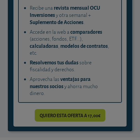
revista mensual OCU
Recibe una
Inversiones
y otra semanal +
Suplemento de Acciones
.
comparadores
Accede en la web a
(acciones, fondos, ETF...),
calculadoras
modelos de contratos
,
,
etc.
Resolvemos tus dudas
sobre
fiscalidad y derechos.
ventajas para
Aprovecha las
nuestros socios
y ahorra mucho
dinero.
QUIERO ESTA OFERTA A 17,00€