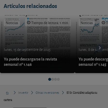
Artículos relacionados
Noticias
Tiempo de lectura: 1 min.
Noticias
T
lunes, 15 de septiembre de 2025
lunes, 8 de septiem
Ya puede descargarse la revista
Ya puede descarga
semanal nº 1.146
semanal nº 1.145
Invertir
Otras inversiones
El Sr. González adapta su
cartera