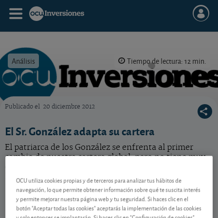
Análisis
Tiempo de lectura: 12 min.
Publicado el
20 diciembre 2012
OCU Inversiones
El Sr. González adapta su cartera
El patriarca de los González se enfrenta al primer
cambio de nuestra cartera global, pero no tiene muy
claro cómo debe adaptarse a nuestras propuestas. Se
lo explicamos paso a paso.
OCU utiliza cookies propias y de terceros para analizar tus hábitos de
navegación, lo que permite obtener información sobre qué te suscita interés
y permite mejorar nuestra página web y tu seguridad. Si haces clic en el
botón "Aceptar todas las cookies" aceptarás la implementación de las cookies
Contenido reservado a SOCIOS
y solo entonces se implantarán. Si haces clic en "Configuración de cookies"