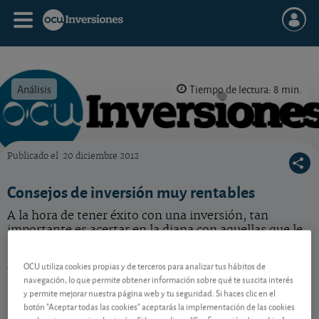
Análisis
Tiempo de lectura: 8 min.
Publicado el
20 diciembre 2012
OCU Inversiones
Consejos de inversión muy rentables
A la hora de tener éxito con una inversión, tan
importante es acertar en la diana con aquellas que le
proporcionarán unas sonoras ganancias como lograr
esquivar aquellas que podrían dejar temblando su
OCU utiliza cookies propias y de terceros para analizar tus hábitos de
bolsillo.
navegación, lo que permite obtener información sobre qué te suscita interés
y permite mejorar nuestra página web y tu seguridad. Si haces clic en el
botón "Aceptar todas las cookies" aceptarás la implementación de las cookies