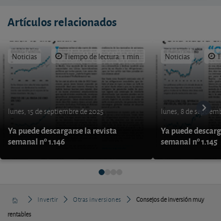
Artículos relacionados
Noticias
Tiempo de lectura: 1 min.
Noticias
T
lunes, 15 de septiembre de 2025
lunes, 8 de septiem
Ya puede descargarse la revista
Ya puede descarga
semanal nº 1.146
semanal nº 1.145
Invertir
Otras inversiones
Consejos de inversión muy
rentables