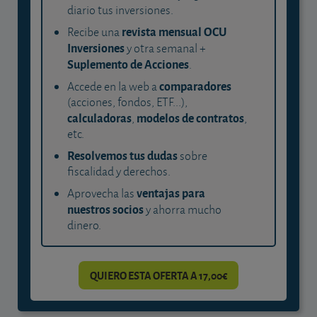
diario tus inversiones.
revista mensual OCU
Recibe una
Inversiones
y otra semanal +
Suplemento de Acciones
.
comparadores
Accede en la web a
(acciones, fondos, ETF...),
calculadoras
modelos de contratos
,
,
etc.
Resolvemos tus dudas
sobre
fiscalidad y derechos.
ventajas para
Aprovecha las
nuestros socios
y ahorra mucho
dinero.
QUIERO ESTA OFERTA A 17,00€