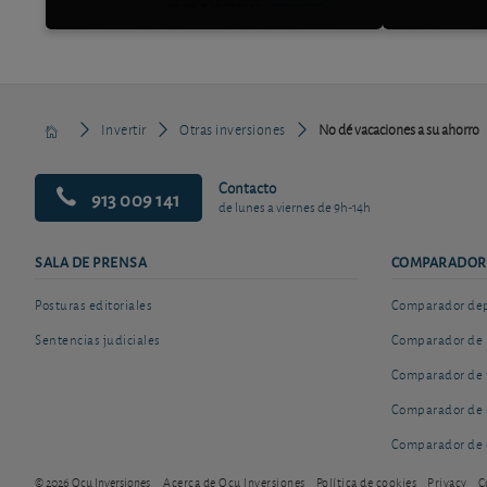
Invertir
Otras inversiones
No dé vacaciones a su ahorro
Contacto
913 009 141
de lunes a viernes de 9h-14h
SALA DE PRENSA
COMPARADOR
Posturas editoriales
Comparador depó
Sentencias judiciales
Comparador de 
Comparador de 
Comparador de 
Comparador de 
© 2026 Ocu Inversiones
Acerca de Ocu Inversiones
Política de cookies
Privacy
C