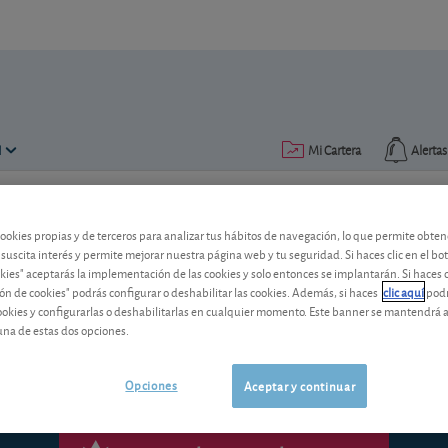
N
Mi Cartera
Alertas
Publicado el
09 julio 2010
lectura: 4 min.
cookies propias y de terceros para analizar tus hábitos de navegación, lo que permite obte
 suscita interés y permite mejorar nuestra página web y tu seguridad. Si haces clic en el bo
No dé vacaciones a su ahorr
okies" aceptarás la implementación de las cookies y solo entonces se implantarán. Si haces c
ón de cookies" podrás configurar o deshabilitar las cookies. Además, si haces
clic aquí
podr
cookies y configurarlas o deshabilitarlas en cualquier momento. Este banner se mantendrá 
Consejos para que su ahorro no padezc
una de estas dos opciones.
Opciones
Aceptar y continuar