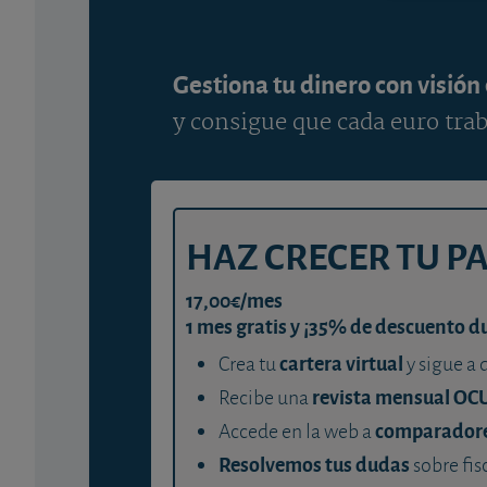
Gestiona tu dinero con visión
y consigue que cada euro trab
HAZ CRECER TU P
17,00€/mes
1 mes gratis y ¡35% de descuento d
cartera virtual
Crea tu
y sigue a 
revista mensual OC
Recibe una
comparador
Accede en la web a
Resolvemos tus dudas
sobre fis