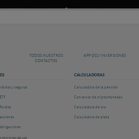
TODOS NUESTROS
APP OCU INVERSIONES
CONTACTOS
ES
CALCULADORAS
sitos y seguros
Calculadora de la pensión
ETF
Conversor de criptomonedas
fondos
Calculadora de oro
acciones
Calculadora de plata
obligaciones
ondiciones de uso