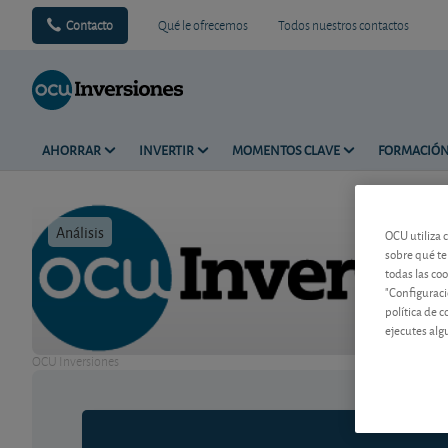
Contacto
Qué le ofrecemos
Todos nuestros contactos
AHORRAR
INVERTIR
MOMENTOS CLAVE
FORMACIÓ
Análisis
Tiempo de 
OCU utiliza 
sobre qué te
todas las co
"Configuraci
política de 
ejecutes alg
OCU Inversiones