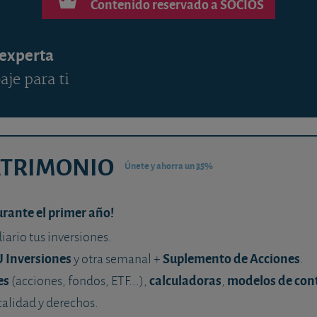
Contenido reservado a SOCIOS
 experta
aje para ti
ATRIMONIO
Únete y ahorra un 35%
urante el primer año!
diario tus inversiones.
U Inversiones
Suplemento de Acciones
y otra semanal +
.
es
calculadoras
modelos de con
(acciones, fondos, ETF...),
,
calidad y derechos.