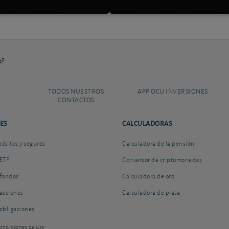
o?
TODOS NUESTROS
APP OCU INVERSIONES
CONTACTOS
ES
CALCULADORAS
sitos y seguros
Calculadora de la pensión
ETF
Conversor de criptomonedas
fondos
Calculadora de oro
acciones
Calculadora de plata
obligaciones
ondiciones de uso