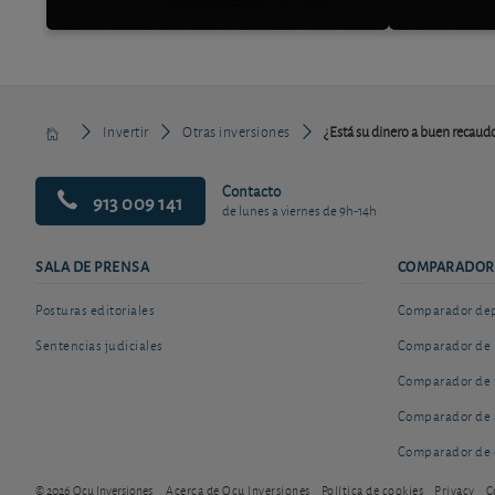
Invertir
Otras inversiones
¿Está su dinero a buen recaud
Contacto
913 009 141
de lunes a viernes de 9h-14h
SALA DE PRENSA
COMPARADOR
Posturas editoriales
Comparador depó
Sentencias judiciales
Comparador de 
Comparador de 
Comparador de 
Comparador de 
© 2026 Ocu Inversiones
Acerca de Ocu Inversiones
Política de cookies
Privacy
C