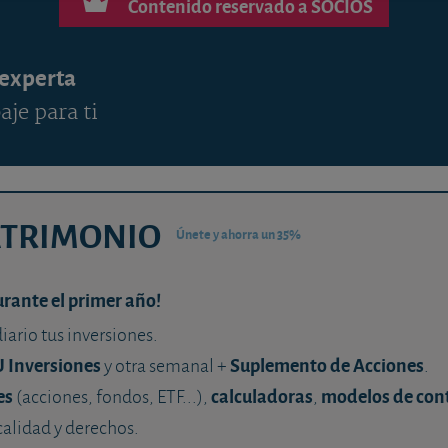
Contenido reservado a SOCIOS
 experta
aje para ti
ATRIMONIO
Únete y ahorra un 35%
urante el primer año!
diario tus inversiones.
U Inversiones
Suplemento de Acciones
y otra semanal +
.
es
calculadoras
modelos de con
(acciones, fondos, ETF...),
,
calidad y derechos.