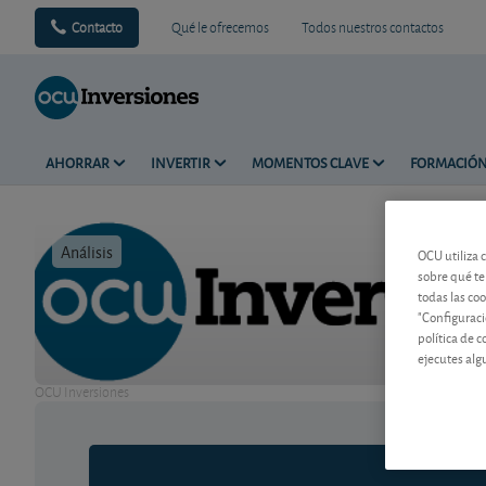
Contacto
Qué le ofrecemos
Todos nuestros contactos
AHORRAR
INVERTIR
MOMENTOS CLAVE
FORMACIÓ
Análisis
Tiempo de 
OCU utiliza 
sobre qué te
todas las co
"Configuraci
política de 
ejecutes alg
OCU Inversiones