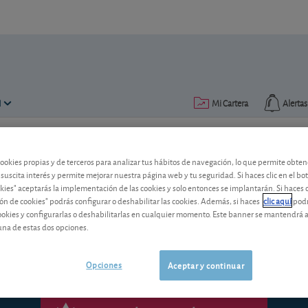
N
Mi Cartera
Alertas
Publicado el
13 mayo 2010
lectura: 6 min.
cookies propias y de terceros para analizar tus hábitos de navegación, lo que permite obte
 suscita interés y permite mejorar nuestra página web y tu seguridad. Si haces clic en el bo
¿Está su dinero a buen reca
okies" aceptarás la implementación de las cookies y solo entonces se implantarán. Si haces c
ón de cookies" podrás configurar o deshabilitar las cookies. Además, si haces
clic aquí
podr
cookies y configurarlas o deshabilitarlas en cualquier momento. Este banner se mantendrá 
Utilice los recursos legales para proteg
una de estas dos opciones.
Opciones
Aceptar y continuar