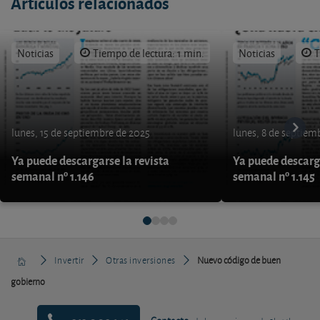
Artículos relacionados
Noticias
Tiempo de lectura: 1 min.
Noticias
T
lunes, 15 de septiembre de 2025
lunes, 8 de septiem
Ya puede descargarse la revista
Ya puede descarga
semanal nº 1.146
semanal nº 1.145
Invertir
Otras inversiones
Nuevo código de buen
gobierno