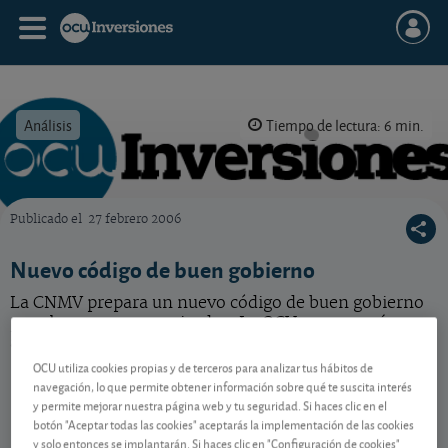
Análisis
Tiempo de lectura: 6 min.
Publicado el
27 febrero 2006
OCU Inversiones
Nuevo código de buen gobierno
La CNMV prepara un nuevo código de buen gobierno
para las empresas cotizadas. La OCU presentará
asimismo sus propuestas. Conózcalas.
OCU utiliza cookies propias y de terceros para analizar tus hábitos de
navegación, lo que permite obtener información sobre qué te suscita interés
y permite mejorar nuestra página web y tu seguridad. Si haces clic en el
Contenido reservado a SOCIOS
botón "Aceptar todas las cookies" aceptarás la implementación de las cookies
y solo entonces se implantarán. Si haces clic en "Configuración de cookies"