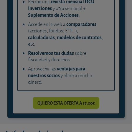
revista mensual OCU
Recibe una
Inversiones
y otra semanal +
Suplemento de Acciones
.
comparadores
Accede en la web a
(acciones, fondos, ETF...),
calculadoras
modelos de contratos
,
,
etc.
Resolvemos tus dudas
sobre
fiscalidad y derechos.
ventajas para
Aprovecha las
nuestros socios
y ahorra mucho
dinero.
QUIERO ESTA OFERTA A 17,00€