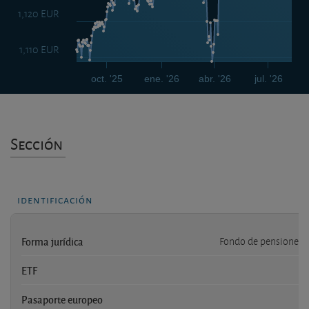
1,120 EUR
1,110 EUR
oct. '25
ene. '26
abr. '26
jul. '26
Sección
identificación
Forma jurídica
Fondo de pensiones 
ETF
Pasaporte europeo