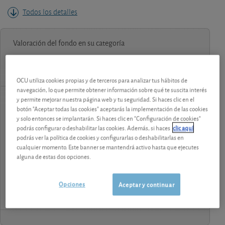
Todos los detalles
Valoración del fondo en su categoría
OCU utiliza cookies propias y de terceros para analizar tus hábitos de
navegación, lo que permite obtener información sobre qué te suscita interés
y permite mejorar nuestra página web y tu seguridad. Si haces clic en el
botón "Aceptar todas las cookies" aceptarás la implementación de las cookies
contenido premium
y solo entonces se implantarán. Si haces clic en "Configuración de cookies"
podrás configurar o deshabilitar las cookies. Además, si haces
clic aquí
Los análisis y consejos de nuestros expertos están
podrás ver la política de cookies y configurarlas o deshabilitarlas en
reservados a los socios.
cualquier momento. Este banner se mantendrá activo hasta que ejecutes
alguna de estas dos opciones.
¡Pruebe 1 mes Gratis!
Opciones
Aceptar y continuar