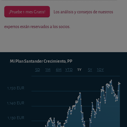
¡Pruebe 1 mes Gratis!
Los análisis y consejos de nuestros
expertos están reservados a los socios.
Mi Plan Santander Crecimiento, PP
5d
1m
6m
ytd
5y
10y
1y
1,150 EUR
1,140 EUR
1,130 EUR