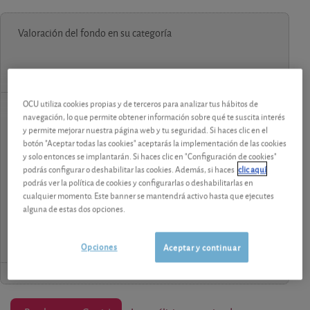
Valoración del fondo en su categoría
OCU utiliza cookies propias y de terceros para analizar tus hábitos de
navegación, lo que permite obtener información sobre qué te suscita interés
contenido premium
y permite mejorar nuestra página web y tu seguridad. Si haces clic en el
botón "Aceptar todas las cookies" aceptarás la implementación de las cookies
Los análisis y consejos de nuestros expertos están
y solo entonces se implantarán. Si haces clic en "Configuración de cookies"
reservados a los socios.
podrás configurar o deshabilitar las cookies. Además, si haces
clic aquí
podrás ver la política de cookies y configurarlas o deshabilitarlas en
cualquier momento. Este banner se mantendrá activo hasta que ejecutes
¡Pruebe 1 mes Gratis!
alguna de estas dos opciones.
Opciones
Aceptar y continuar