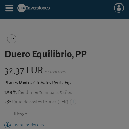
Duero Equilibrio, PP
32,37 EUR
04/08/2026
Planes Mixtos Globales Renta Fija
1,58 %
Rendimiento anual a 5 años
- %
Ratio de costes totales (TER)
-
Riesgo
Todos los detalles