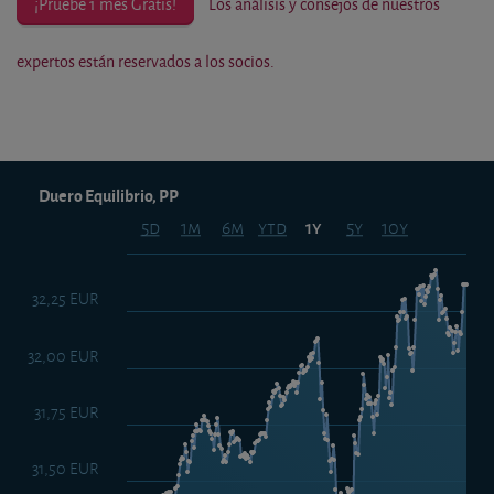
¡Pruebe 1 mes Gratis!
Los análisis y consejos de nuestros
expertos están reservados a los socios.
Duero Equilibrio, PP
5d
1m
6m
ytd
5y
10y
1y
32,25 EUR
32,00 EUR
31,75 EUR
31,50 EUR