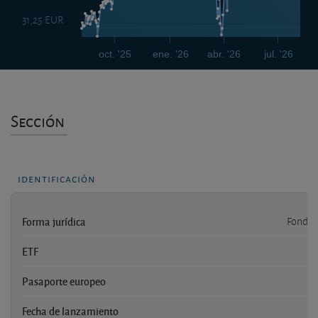
31,25 EUR
oct. '25
ene. '26
abr. '26
jul. '26
Sección
identificación
Forma jurídica
Fondo 
ETF
Pasaporte europeo
Fecha de lanzamiento