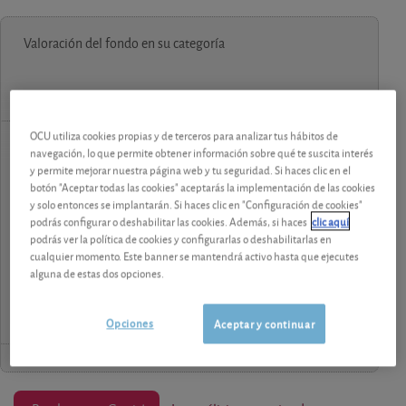
Valoración del fondo en su categoría
OCU utiliza cookies propias y de terceros para analizar tus hábitos de
navegación, lo que permite obtener información sobre qué te suscita interés
contenido premium
y permite mejorar nuestra página web y tu seguridad. Si haces clic en el
botón "Aceptar todas las cookies" aceptarás la implementación de las cookies
Los análisis y consejos de nuestros expertos están
y solo entonces se implantarán. Si haces clic en "Configuración de cookies"
reservados a los socios.
podrás configurar o deshabilitar las cookies. Además, si haces
clic aquí
podrás ver la política de cookies y configurarlas o deshabilitarlas en
cualquier momento. Este banner se mantendrá activo hasta que ejecutes
¡Pruebe 1 mes Gratis!
alguna de estas dos opciones.
Opciones
Aceptar y continuar