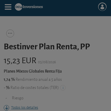
Bestinver Plan Renta, PP
15,23 EUR
05/08/2026
Planes Mixtos Globales Renta Fija
1,74 %
Rendimiento anual a 5 años
- %
Ratio de costes totales (TER)
-
Riesgo
Todos los detalles