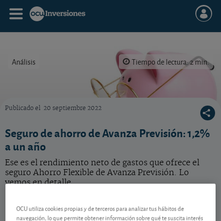
Análisis
Tiempo de lectura: 2 min.
Publicado el
20 septiembre 2022
¿Interesa este seguro de ahorro? Vea las alternativas.
Seguro de ahorro de Avanza Previsión: 1,2%
a un año
Ese es el rendimiento neto de gastos que ofrece el
seguro Ahorro Flexible de Avanza Previsión. Lo
vemos en detalle.
OCU utiliza cookies propias y de terceros para analizar tus hábitos de
En qué consiste
navegación, lo que permite obtener información sobre qué te suscita interés