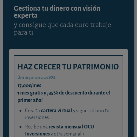
Gestiona tu dinero con visión
experta
y consigue que cada euro trabaje
para ti
HAZ CRECER TU PATRIMONIO
Únete y ahorra un 35%
17,00€/mes
1 mes gratis y ¡35% de descuento durante el
primer año!
cartera virtual
Crea tu
y sigue a diario tus
inversiones.
revista mensual OCU
Recibe una
Inversiones
y otra semanal +