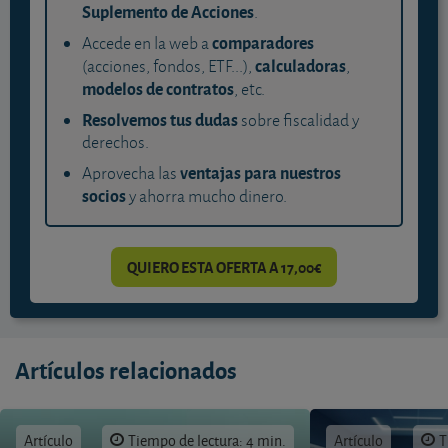
Suplemento de Acciones
.
comparadores
Accede en la web a
calculadoras
(acciones, fondos, ETF...),
,
modelos de contratos
, etc.
Resolvemos tus dudas
sobre fiscalidad y
derechos.
ventajas para nuestros
Aprovecha las
socios
y ahorra mucho dinero.
QUIERO ESTA OFERTA A 17,00€
Artículos relacionados
Artículo
Tiempo de lectura: 4 min.
Artículo
T