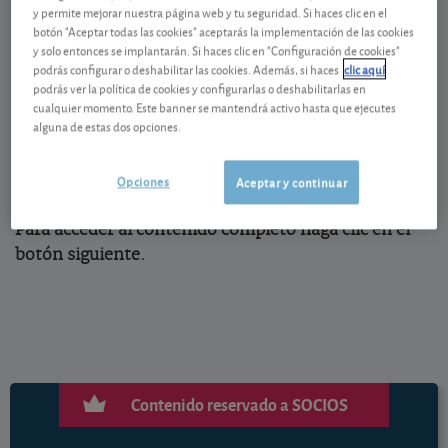
y permite mejorar nuestra página web y tu seguridad. Si haces clic en el
La mutualidad de la abogacía, Avanza Previsión
botón "Aceptar todas las cookies" aceptarás la implementación de las cookies
(
www.avanzaprevision.com
; 910 605 696),
y solo entonces se implantarán. Si haces clic en "Configuración de cookies"
podrás configurar o deshabilitar las cookies. Además, si haces
clic aquí
comercializa el Ahorro Flexible, un seguro de ahorro,
podrás ver la política de cookies y configurarlas o deshabilitarlas en
disponible desde 200 euros, que garantiza una
cualquier momento. Este banner se mantendrá activo hasta que ejecutes
rentabilidad anual revisable trimestralmente.
alguna de estas dos opciones.
Opciones
Aceptar y continuar
Para acceder al contenido completo haga clic en el
botón siguiente.
Contenido reservado a SOCIOS