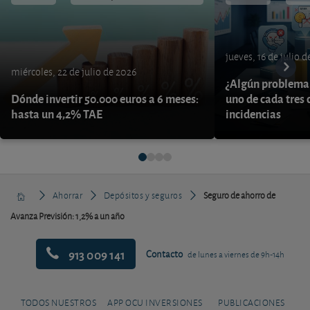
jueves, 16 de julio 
miércoles, 22 de julio de 2026
¿Algún problema 
Dónde invertir 50.000 euros a 6 meses:
uno de cada tres 
hasta un 4,2% TAE
incidencias
Ahorrar
Depósitos y seguros
Seguro de ahorro de
Avanza Previsión: 1,2% a un año
913 009 141
Contacto
de lunes a viernes de 9h-14h
TODOS NUESTROS
APP OCU INVERSIONES
PUBLICACIONES