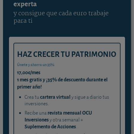
experta
y consigue que cada euro trabaje
para ti
HAZ CRECER TU PATRIMONIO
Únete y ahorra un 35%
17,00€/mes
1 mes gratis y ¡35% de descuento durante el
primer año!
cartera virtual
Crea tu
y sigue a diario tus
inversiones.
revista mensual OCU
Recibe una
Inversiones
y otra semanal +
Suplemento de Acciones
.