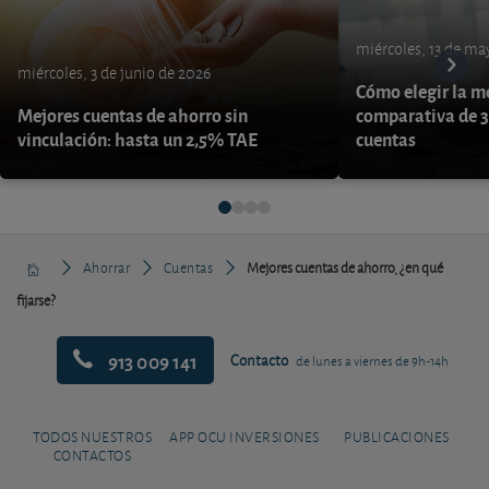
miércoles, 13 de ma
miércoles, 3 de junio de 2026
Cómo elegir la me
Mejores cuentas de ahorro sin
comparativa de 3
vinculación: hasta un 2,5% TAE
cuentas
Ahorrar
Cuentas
Mejores cuentas de ahorro, ¿en qué
fijarse?
913 009 141
Contacto
de lunes a viernes de 9h-14h
TODOS NUESTROS
APP OCU INVERSIONES
PUBLICACIONES
CONTACTOS