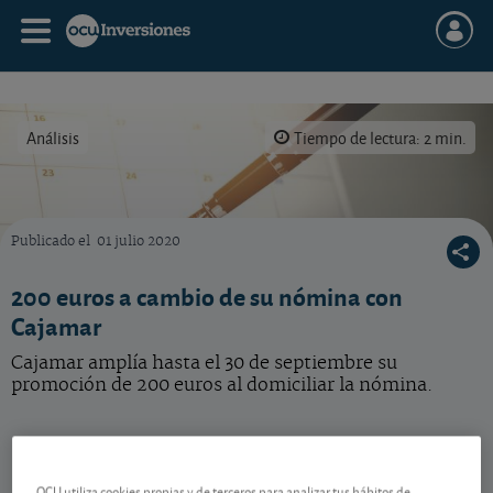
Análisis
Tiempo de lectura: 2 min.
Publicado el
01 julio 2020
¿Sabe cómo sacar partido a su nómina con las cuentas presentes en el mercado?
200 euros a cambio de su nómina con
Cajamar
Cajamar amplía hasta el 30 de septiembre su
promoción de 200 euros al domiciliar la nómina.
Un regalo atractivo
OCU utiliza cookies propias y de terceros para analizar tus hábitos de