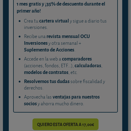
1 mes gratis y ¡35% de descuento durante el
primer año!
cartera virtual
Crea tu
y sigue a diario tus
inversiones.
revista mensual OCU
Recibe una
Inversiones
y otra semanal +
Suplemento de Acciones
.
comparadores
Accede en la web a
calculadoras
(acciones, fondos, ETF...),
,
modelos de contratos
, etc.
Resolvemos tus dudas
sobre fiscalidad y
derechos.
ventajas para nuestros
Aprovecha las
socios
y ahorra mucho dinero.
QUIERO ESTA OFERTA A 17,00€