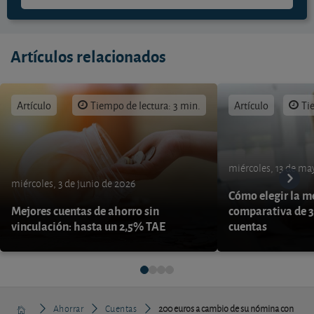
Artículos relacionados
Artículo
Tiempo de lectura: 3 min.
Artículo
Ti
miércoles, 13 de ma
miércoles, 3 de junio de 2026
Cómo elegir la me
Mejores cuentas de ahorro sin
comparativa de 3
vinculación: hasta un 2,5% TAE
cuentas
Ahorrar
Cuentas
200 euros a cambio de su nómina con