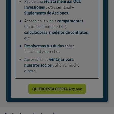
revista mensual OCU
Recibe una
Inversiones
y otra semanal +
Suplemento de Acciones
.
comparadores
Accede en la web a
(acciones, fondos, ETF...),
calculadoras
modelos de contratos
,
,
etc.
Resolvemos tus dudas
sobre
fiscalidad y derechos.
ventajas para
Aprovecha las
nuestros socios
y ahorra mucho
dinero.
QUIERO ESTA OFERTA A 17,00€