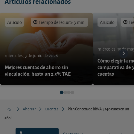
Artículos relacionados
Artículo
Tiempo de lectura: 3 min.
Artículo
Ti
miércoles, 13 de ma
miércoles, 3 de junio de 2026
Cómo elegir la me
Mejores cuentas de ahorro sin
comparativa de 3
vinculación: hasta un 2,5% TAE
cuentas
Ahorrar
Cuentas
Plan Conecta de BBVA: ¡240 euros en un
año!