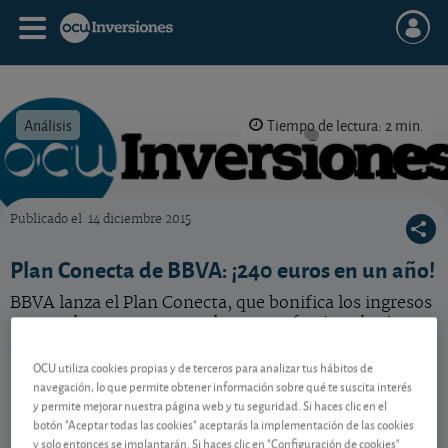
Análisis
Tiempo de lectura: 2 min.
Publicado el
14 diciembre 2015
OCU Inversiones
Plan Conecta de BBVA: ¡240 euros en un año!
BBVA lanza el Plan Conecta, que bonifica los ingresos
mensuales con 20 euros al mes en efectivo el primer
año. ¿Interesa?
OCU utiliza cookies propias y de terceros para analizar tus hábitos de
navegación, lo que permite obtener información sobre qué te suscita interés
y permite mejorar nuestra página web y tu seguridad. Si haces clic en el
Contenido reservado a SOCIOS
botón "Aceptar todas las cookies" aceptarás la implementación de las cookies
y solo entonces se implantarán. Si haces clic en "Configuración de cookies"