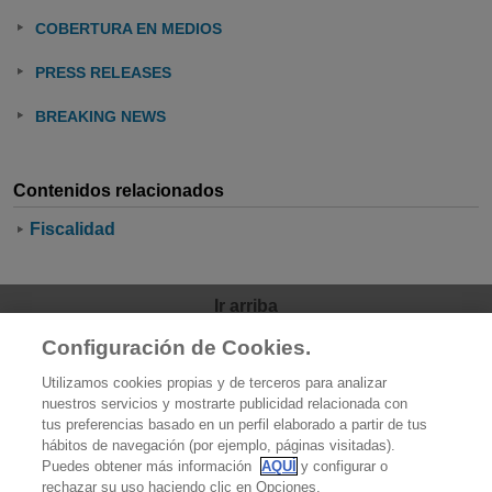
COBERTURA EN MEDIOS
PRESS RELEASES
BREAKING NEWS
Contenidos relacionados
Fiscalidad
Ir arriba
Configuración de Cookies.
OCU
Utilizamos cookies propias y de terceros para analizar
Quiénes somos
nuestros servicios y mostrarte publicidad relacionada con
tus preferencias basado en un perfil elaborado a partir de tus
Qué hacemos
hábitos de navegación (por ejemplo, páginas visitadas).
Puedes obtener más información
AQUÍ
y configurar o
Contacto
rechazar su uso haciendo clic en Opciones.