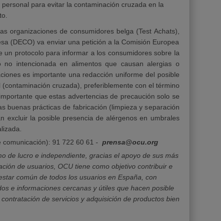
personal para evitar la contaminación cruzada en la
to.
las organizaciones de consumidores belga (Test Achats),
uesa (DECO) va enviar una petición a la Comisión Europea
e un protocolo para informar a los consumidores sobre la
o no intencionada en alimentos que causan alergias o
aciones es importante una redacción uniforme del posible
l (contaminación cruzada), preferiblemente con el término
 importante que estas advertencias de precaución solo se
las buenas prácticas de fabricación (limpieza y separación
an excluir la posible presencia de alérgenos en umbrales
lizada.
 comunicación): 91 722 60 61 -
prensa@ocu.org
o de lucro e independiente, gracias el apoyo de sus más
ción de usuarios, OCU tiene como objetivo contribuir e
enestar común de todos los usuarios en España, con
dos e informaciones cercanas y útiles que hacen posible
 contratación de servicios y adquisición de productos bien