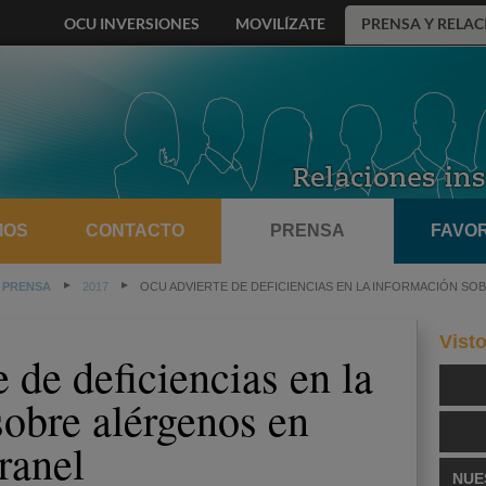
OCU INVERSIONES
MOVILÍZATE
PRENSA Y RELAC
MOS
CONTACTO
PRENSA
FAVOR
 PRENSA
2017
OCU ADVIERTE DE DEFICIENCIAS EN LA INFORMACIÓN SO
Vist
de deficiencias en la
sobre alérgenos en
ranel
NUE