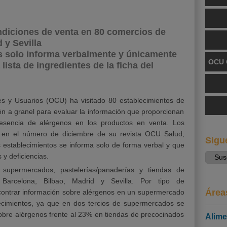
ndiciones de venta en 80 comercios de
 y Sevilla
s solo informa verbalmente y únicamente
OCU 
lista de ingredientes de la ficha del
s y Usuarios (OCU) ha visitado 80 establecimientos de
ón a granel para evaluar la información que proporcionan
esencia de alérgenos en los productos en venta. Los
do en el número de diciembre de su revista OCU Salud,
Sigu
 establecimientos se informa solo de forma verbal y que
y deficiencias.
 supermercados, pastelerías/panaderías y tiendas de
Barcelona, Bilbao, Madrid y Sevilla. Por tipo de
Área
ncontrar información sobre alérgenos en un supermercado
lecimientos, ya que en dos tercios de supermercados se
sobre alérgenos frente al 23% en tiendas de precocinados
Alime