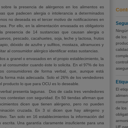
sobre la presencia de alérgenos en los alimentos es
Cont
nas que padecen alergia o intolerancia a determinados
enos no deseada es el tercer motivo de notificaciones en
Segur
pea. Por ello, en la alimentación envasada es obligatorio
Ningún
 la presencia de 14 sustancias que causan alergia o
de los
huevos, pescado, cacahuetes, soja, leche y lactosa, frutos
produc
pio, dióxido de azufre y sulfitos, mostaza, altramuces y
calida
itar al consumidor alérgico identificar estas sustancias.
comple
dos a granel o envasados en el propio establecimiento, la
contro
me al consumidor cuando éste lo solicita. En el 97% de los
asegur
 los consumidores de forma verbal, que, aunque está
es la forma más adecuada. Solo el 26% de los vendedores
Etiqu
del producto lo que para OCU es lo deseable.
El eti
 verbal presenta lagunas. Dos de cada tres vendedores
aliment
s nos contestan con seguridad. En 50 tiendas afirman que
consum
ecimientos dicen que tienen alérgeno, pero no pueden
de los
aminación cruzada. En 3 sí dicen que hay alérgeno y
obligat
tivo. Tan solo en 16 establecimientos la información del
armoni
escrita. Una garantía claramente insuficiente para una
UE par