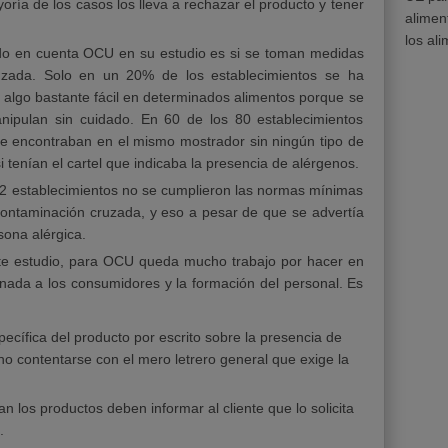
oría de los casos los lleva a rechazar el producto y tener
alimen
los al
ido en cuenta OCU en su estudio es si se toman medidas
ruzada. Solo en un 20% de los establecimientos se ha
 algo bastante fácil en determinados alimentos porque se
nipulan sin cuidado. En 60 de los 80 establecimientos
se encontraban en el mismo mostrador sin ningún tipo de
i tenían el cartel que indicaba la presencia de alérgenos.
62 establecimientos no se cumplieron las normas mínimas
 contaminación cruzada, y eso a pesar de que se advertía
sona alérgica.
este estudio, para OCU queda mucho trabajo por hacer en
onada a los consumidores y la formación del personal. Es
ecífica del producto por escrito sobre la presencia de
o contentarse con el mero letrero general que exige la
 los productos deben informar al cliente que lo solicita
.