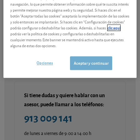
navegación, lo que permite obtener información sobre qué te suscita interés
Modelo de documentos
y permite mejorar nuestra página web y tu seguridad. Si haces clic en el
botón "Aceptar todas las cookies" aceptarás la implementación de las cookies
y solo entonces se implantarán. Si haces clic en "Configuración de cookies"
Última actualización-
lunes, 30 de septiembre de 2019
podrás configurar o deshabilitar las cookies. Además, si haces
clic aquí
podrás ver la política de cookies y configurarlas o deshabilitarlas en
cualquier momento. Este banner se mantendrá activo hasta que ejecutes
Contenido premium
alguna de estas dos opciones.
¡Únete a OCU Inversiones!
Opciones
Aceptar y continuar
Si tiene dudas y quiere hablar con un
asesor, puede llamar a los teléfonos:
913 009 141
de lunes a viernes de 9:00 a 14:00 h