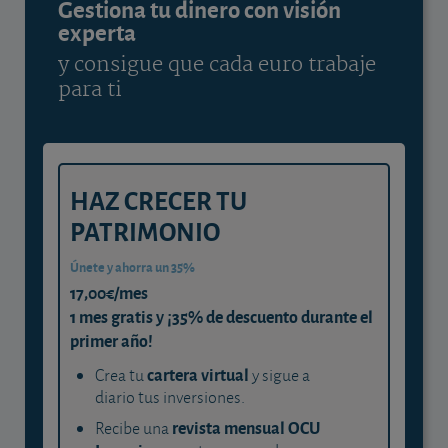
Gestiona tu dinero con visión
experta
y consigue que cada euro trabaje
para ti
HAZ CRECER TU
PATRIMONIO
Únete y ahorra un 35%
17,00€/mes
1 mes gratis y ¡35% de descuento durante el
primer año!
cartera virtual
Crea tu
y sigue a
diario tus inversiones.
revista mensual OCU
Recibe una