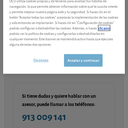
OCU utiliza cookies propias y de terceros para analizar tus hábitos de
navegación, lo que permite obtener información sobre qué te suscita interés
y permite mejorar nuestra página web y tu seguridad. Si haces clic en el
botón "Aceptar todas las cookies" aceptarás la implementación de las cookies
Modelo de documentos
y solo entonces se implantarán. Si haces clic en "Configuración de cookies"
podrás configurar o deshabilitar las cookies. Además, si haces
clic aquí
Última actualización-
viernes, 11 de octubre de 2024
podrás ver la política de cookies y configurarlas o deshabilitarlas en
cualquier momento. Este banner se mantendrá activo hasta que ejecutes
alguna de estas dos opciones.
Contenido premium
¡Únete a OCU Inversiones!
Opciones
Aceptar y continuar
Si tiene dudas y quiere hablar con un
asesor, puede llamar a los teléfonos:
913 009 141