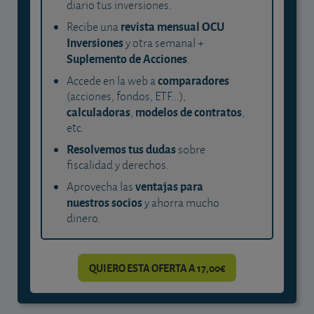
diario tus inversiones.
revista mensual OCU
Recibe una
Inversiones
y otra semanal +
Suplemento de Acciones
.
comparadores
Accede en la web a
(acciones, fondos, ETF...),
calculadoras
modelos de contratos
,
,
etc.
Resolvemos tus dudas
sobre
fiscalidad y derechos.
ventajas para
Aprovecha las
nuestros socios
y ahorra mucho
dinero.
QUIERO ESTA OFERTA A 17,00€