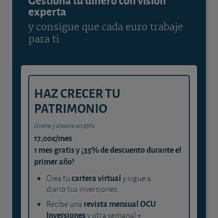
experta
y consigue que cada euro trabaje
para ti
HAZ CRECER TU
PATRIMONIO
Únete y ahorra un 35%
17,00€/mes
1 mes gratis y ¡35% de descuento durante el
primer año!
cartera virtual
Crea tu
y sigue a
diario tus inversiones.
revista mensual OCU
Recibe una
Inversiones
y otra semanal +