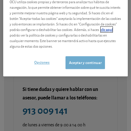
OCU utiliza cookies propias y de terceros para analizar tus hábitos de
navegación, lo que permite obtener información sobre qué te suscita interés
Modelo de documentos
y permite mejorar nuestra página web y tu seguridad. Si haces clic en el
botón "Aceptar todas las cookies" aceptarás la implementación de las cookies
Última actualización-
lunes, 6 de julio de 2026
y solo entonces se implantarán. Si haces clic en "Configuración de cookies"
podrás configurar o deshabilitar las cookies. Además, si haces
clic aquí
podrás ver la política de cookies y configurarlas o deshabilitarlas en
Contenido premium
cualquier momento. Este banner se mantendrá activo hasta que ejecutes
alguna de estas dos opciones.
¡Únete a OCU Inversiones!
Opciones
Aceptar y continuar
Si tiene dudas y quiere hablar con un
asesor, puede llamar a los teléfonos:
913 009 141
de lunes a viernes de 9:00 a 14:00 h