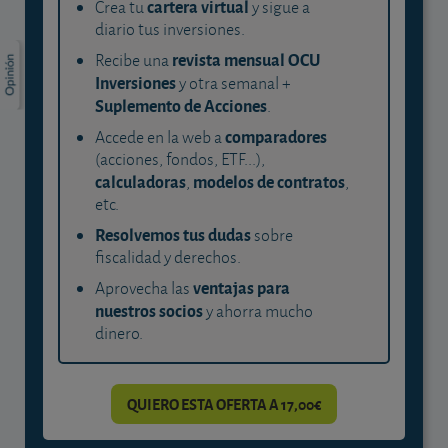
cartera virtual
Crea tu
y sigue a
diario tus inversiones.
revista mensual OCU
Recibe una
Inversiones
y otra semanal +
Suplemento de Acciones
.
comparadores
Accede en la web a
(acciones, fondos, ETF...),
calculadoras
modelos de contratos
,
,
etc.
Resolvemos tus dudas
sobre
fiscalidad y derechos.
ventajas para
Aprovecha las
nuestros socios
y ahorra mucho
dinero.
QUIERO ESTA OFERTA A 17,00€