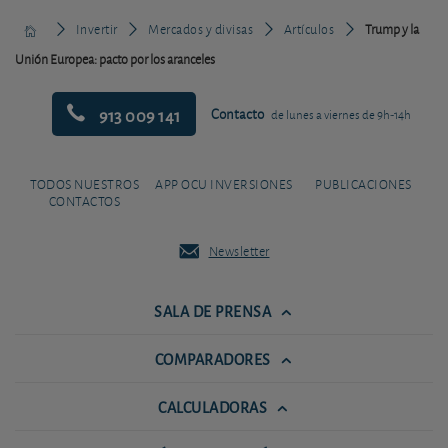
Invertir
Mercados y divisas
Artículos
Trump y la
Unión Europea: pacto por los aranceles
913 009 141
Contacto
de lunes a viernes de 9h-14h
TODOS NUESTROS
APP OCU INVERSIONES
PUBLICACIONES
CONTACTOS
Newsletter
SALA DE PRENSA
COMPARADORES
CALCULADORAS