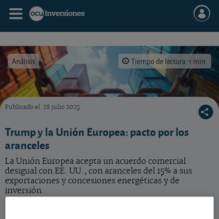
Análisis
Tiempo de lectura: 1 min.
Publicado el
28 julio 2025
Los productos procedentes de la UE, que se exporten a Estados Unidos, recibirán un ara
Trump y la Unión Europea: pacto por los
aranceles
La Unión Europea acepta un acuerdo comercial
desigual con EE. UU., con aranceles del 15% a sus
exportaciones y concesiones energéticas y de
inversión.