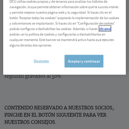
Acuerdo con concesiones a Estados Unidos
OCU utiliza cookies propias y de terceros para analizar tus hábitos de
navegación, lo que permite obtener información sobre qué te suscita interés
Tras los pactos con China y Japón, la Unión Europea
y permite mejorar nuestra página web y tu seguridad. Si haces clic en el
botón "Aceptar todas las cookies" aceptarás la implementación de las cookies
ha terminado por aceptar el acuerdo comercial con
y solo entonces se implantarán. Si haces clic en "Configuración de cookies"
EE. UU. Pese a abogar por el arancel cero, ha
podrás configurar o deshabilitar las cookies. Además, si haces
clic aquí
aceptado un gravamen del 15% sobre sus
podrás ver la política de cookies y configurarlas o deshabilitarlas en
cualquier momento. Este banner se mantendrá activo hasta que ejecutes
exportaciones, mientras que seguirá sin aplicar
alguna de estas dos opciones.
aranceles adicionales a los productos
estadounidenses que entran en Europa. Algunas
Opciones
Aceptar y continuar
mercancías, como aviones y piezas, quedan exentas
de aranceles, mientras el acero y el aluminio
seguirán gravados al 50%.
CONTENIDO RESERVADO A NUESTROS SOCIOS,
PINCHE EN EL BOTÓN SIGUIENTE PARA VER
NUESTROS CONSEJOS.