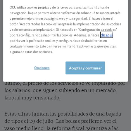
Energía y aranceles, detrás de la subida
OCU utiliza cookies propias y de terceros para analizar tus hábitos de
navegación, lo que permite obtener información sobre qué te suscita interés
Por un lado, los precios de la energía repuntan
y permite mejorar nuestra página web y tu seguridad. Si haces clic en el
botón "Aceptar todas las cookies" aceptarás la implementación de las cookies
ligeramente (+0,9% respecto al mes anterior), lo que
y solo entonces se implantarán. Si haces clic en "Configuración de cookies"
repercute en la electricidad (+5,8%), el transporte
podrás configurar o deshabilitar las cookies. Además, si haces
clic aquí
(+3,4%) y los costes asociados a la vivienda en su
podrás ver la política de cookies y configurarlas o deshabilitarlas en
cualquier momento. Este banner se mantendrá activo hasta que ejecutes
conjunto (+3,8%). Los aranceles impuestos por
alguna de estas dos opciones.
EE.UU. a muchos de sus proveedores están
empezando a encarecer los precios de la ropa, de
Opciones
Aceptar y continuar
algunos materiales necesarios para la construcción,
ordenadores y algunos alimentos importados. Por
último, el precio de los servicios se ve impulsado por
los salarios, que siguen subiendo en un mercado
laboral muy tensionado.
Estas cifras limitan las posibilidades de una bajada
de tipos el 29 de julio. Las bolsas prefieren ver el
vaso medio lleno: la reforma fiscal garantiza a las