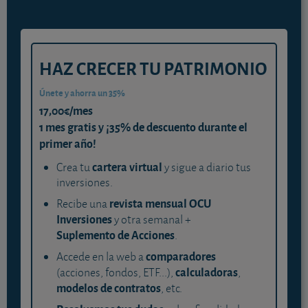
HAZ CRECER TU PATRIMONIO
Únete y ahorra un 35%
17,00€/mes
1 mes gratis y ¡35% de descuento durante el
primer año!
cartera virtual
Crea tu
y sigue a diario tus
inversiones.
revista mensual OCU
Recibe una
Inversiones
y otra semanal +
Suplemento de Acciones
.
comparadores
Accede en la web a
calculadoras
(acciones, fondos, ETF...),
,
modelos de contratos
, etc.