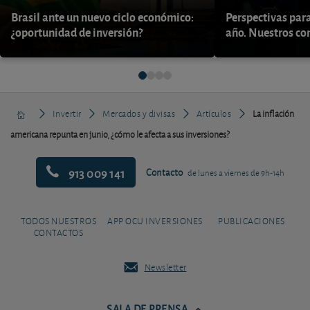
Brasil ante un nuevo ciclo económico:
Perspectivas par
¿oportunidad de inversión?
año. Nuestros con
Invertir
Mercados y divisas
Artículos
La inflación
americana repunta en junio, ¿cómo le afecta a sus inversiones?
913 009 141
Contacto
de lunes a viernes de 9h-14h
TODOS NUESTROS
APP OCU INVERSIONES
PUBLICACIONES
CONTACTOS
Newsletter
SALA DE PRENSA