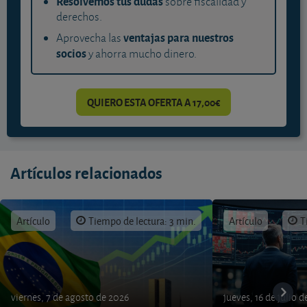
Resolvemos tus dudas
sobre fiscalidad y
derechos.
ventajas para nuestros
Aprovecha las
socios
y ahorra mucho dinero.
QUIERO ESTA OFERTA A 17,00€
Artículos relacionados
Artículo
Tiempo de lectura: 3 min.
Artículo
T
viernes, 7 de agosto de 2026
jueves, 16 de julio 