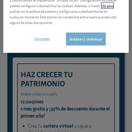
podrás configurar o deshabilitar las cookies. Además, si haces
clic aquí
podrás ver la política de cookies y configurarlas o deshabilitarlas en
Gestiona tu dinero con visión
cualquier momento. Este banner se mantendrá activo hasta que ejecutes
alguna de estas dos opciones.
experta
y consigue que cada euro trabaje
Opciones
Aceptar y continuar
para ti
HAZ CRECER TU
PATRIMONIO
Únete y ahorra un 35%
17,00€/mes
1 mes gratis y ¡35% de descuento durante el
primer año!
cartera virtual
Crea tu
y sigue a