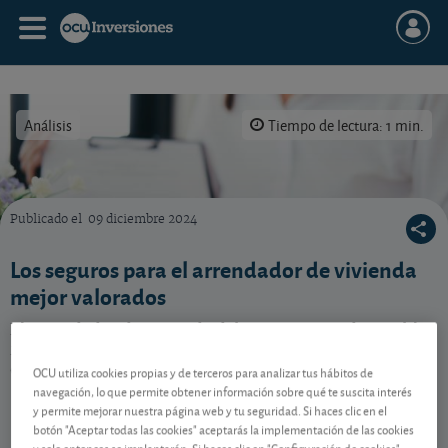
Análisis
Tiempo de lectura: 1 min.
Publicado el
09 diciembre 2024
Al igual que el propietario, el arrendador de vivienda debe protegerse ante los riesgos c
Los seguros para el arrendador de vivienda
mejor valorados
El arrendador de vivienda debe protegerse de posibles
riesgos con los seguros adecuados. En OCU fincas y
casas han estudiado la oferta. Vea las conclusiones.
OCU utiliza cookies propias y de terceros para analizar tus hábitos de
navegación, lo que permite obtener información sobre qué te suscita interés
y permite mejorar nuestra página web y tu seguridad. Si haces clic en el
botón "Aceptar todas las cookies" aceptarás la implementación de las cookies
Contenido reservado a SOCIOS
y solo entonces se implantarán. Si haces clic en "Configuración de cookies"