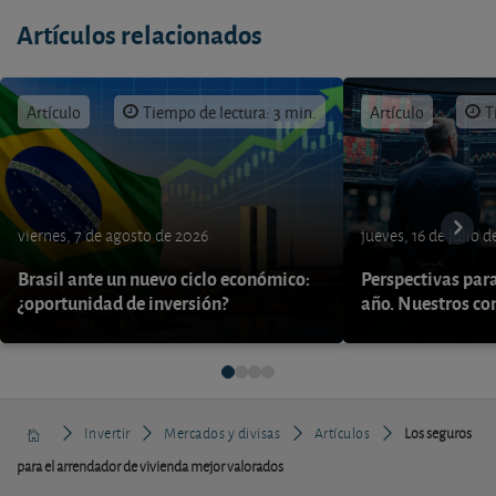
Artículos relacionados
Artículo
Tiempo de lectura: 3 min.
Artículo
T
viernes, 7 de agosto de 2026
jueves, 16 de julio 
Brasil ante un nuevo ciclo económico:
Perspectivas par
¿oportunidad de inversión?
año. Nuestros con
Invertir
Mercados y divisas
Artículos
Los seguros
para el arrendador de vivienda mejor valorados