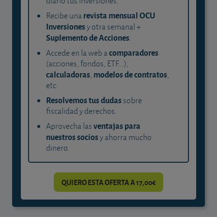
diario tus inversiones.
revista mensual OCU
Recibe una
Inversiones
y otra semanal +
Suplemento de Acciones
.
comparadores
Accede en la web a
(acciones, fondos, ETF...),
calculadoras
modelos de contratos
,
,
etc.
Resolvemos tus dudas
sobre
fiscalidad y derechos.
ventajas para
Aprovecha las
nuestros socios
y ahorra mucho
dinero.
QUIERO ESTA OFERTA A 17,00€