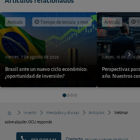
Artículo
Tiempo de lectura: 3 min.
Artículo
T
viernes, 7 de agosto de 2026
jueves, 16 de julio 
Brasil ante un nuevo ciclo económico:
Perspectivas par
¿oportunidad de inversión?
año. Nuestros con
Invertir
Mercados y divisas
Artículos
Webinar
sobre alquiler: OCU responde
913 009 141
Contacto
de lunes a viernes de 9h-14h