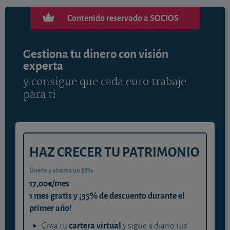
Contenido reservado a SOCIOS
Gestiona tu dinero con visión
experta
y consigue que cada euro trabaje
para ti
HAZ CRECER TU PATRIMONIO
Únete y ahorra un 35%
17,00€/mes
1 mes gratis y ¡35% de descuento durante el
primer año!
cartera virtual
Crea tu
y sigue a diario tus