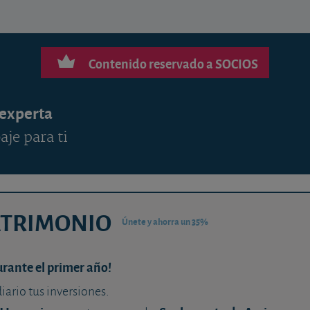
Contenido reservado a SOCIOS
 experta
aje para ti
ATRIMONIO
Únete y ahorra un 35%
urante el primer año!
diario tus inversiones.