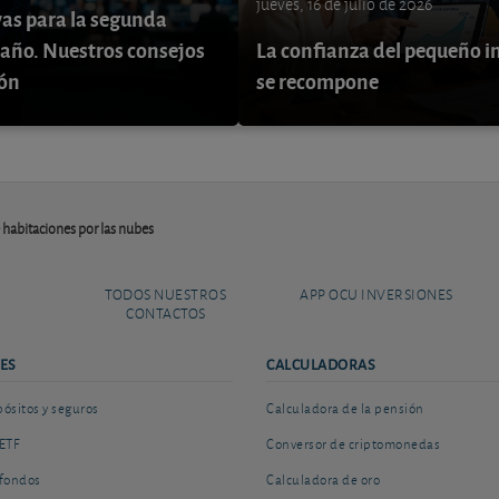
jueves, 16 de julio de 2026
vas para la segunda
 año. Nuestros consejos
La confianza del pequeño i
ión
se recompone
e habitaciones por las nubes
TODOS NUESTROS
APP OCU INVERSIONES
CONTACTOS
ES
CALCULADORAS
sitos y seguros
Calculadora de la pensión
ETF
Conversor de criptomonedas
fondos
Calculadora de oro