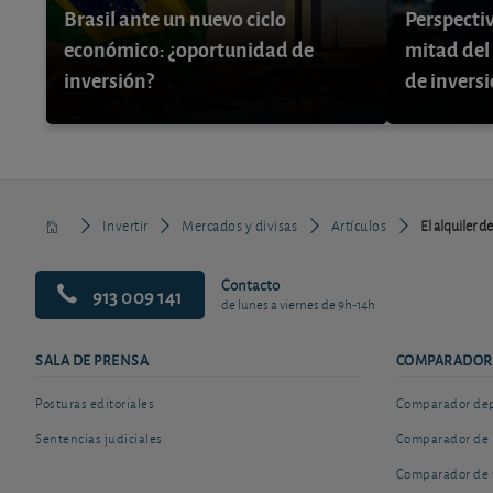
Brasil ante un nuevo ciclo
Perspecti
económico: ¿oportunidad de
mitad del
inversión?
de invers
Invertir
Mercados y divisas
Artículos
El alquiler d
Contacto
913 009 141
de lunes a viernes de 9h-14h
SALA DE PRENSA
COMPARADOR
Posturas editoriales
Comparador depó
Sentencias judiciales
Comparador de 
Comparador de 