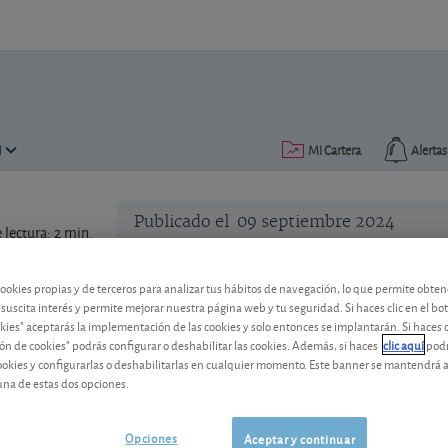
N
Mi Cartera
Alertas
Publicado el
09 septiembre 2024
lectura: 2 min.
cookies propias y de terceros para analizar tus hábitos de navegación, lo que permite obte
 suscita interés y permite mejorar nuestra página web y tu seguridad. Si haces clic en el bo
okies" aceptarás la implementación de las cookies y solo entonces se implantarán. Si haces c
ón de cookies" podrás configurar o deshabilitar las cookies. Además, si haces
clic aquí
podr
cookies y configurarlas o deshabilitarlas en cualquier momento. Este banner se mantendrá 
El alquiler de habitaciones p
una de estas dos opciones.
El alquiler por habitaciones está vivien
que el alquiler completo?
Opciones
Aceptar y continuar