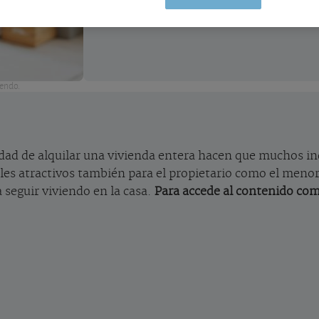
iendo.
lidad de alquilar una vivienda entera hacen que muchos in
les atractivos también para el propietario como el meno
a seguir viviendo en la casa.
Para accede al contenido com