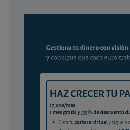
Gestiona tu dinero con visión
y consigue que cada euro trab
HAZ CRECER TU P
17,00€/mes
1 mes gratis y ¡35% de descuento d
cartera virtual
Crea tu
y sigue a 