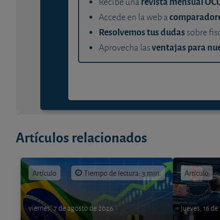
revista mensual OC
Recibe una
comparador
Accede en la web a
Resolvemos tus dudas
sobre fis
ventajas para nue
Aprovecha las
Artículos relacionados
Artículo
Tiempo de lectura: 3 min.
Artículo
viernes, 7 de agosto de 2026
jueves, 16 de