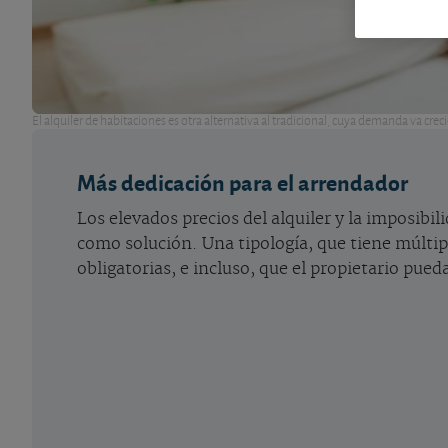
El alquiler de habitaciones es otra alternativa al tradicional, cuya demanda va crec
Más dedicación para el arrendador
Los elevados precios del alquiler y la imposibi
como solución. Una tipología, que tiene múltip
obligatorias, e incluso, que el propietario pued