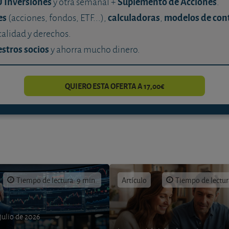
U Inversiones
Suplemento de Acciones
y otra semanal +
.
es
calculadoras
modelos de con
(acciones, fondos, ETF...),
,
calidad y derechos.
stros socios
y ahorra mucho dinero.
QUIERO ESTA OFERTA A 17,00€
Tiempo de lectura: 9 min.
Artículo
Tiempo de lectur
 julio de 2026