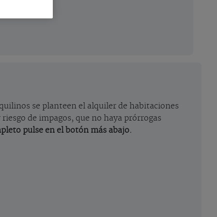
quilinos se planteen el alquiler de habitaciones
r riesgo de impagos, que no haya prórrogas
pleto pulse en el botón más abajo.