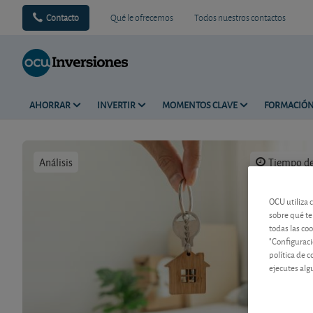
Contacto
Qué le ofrecemos
Todos nuestros contactos
AHORRAR
INVERTIR
MOMENTOS CLAVE
FORMACIÓ
Análisis
Tiempo de 
OCU utiliza 
sobre qué te
todas las co
"Configuraci
política de 
ejecutes alg