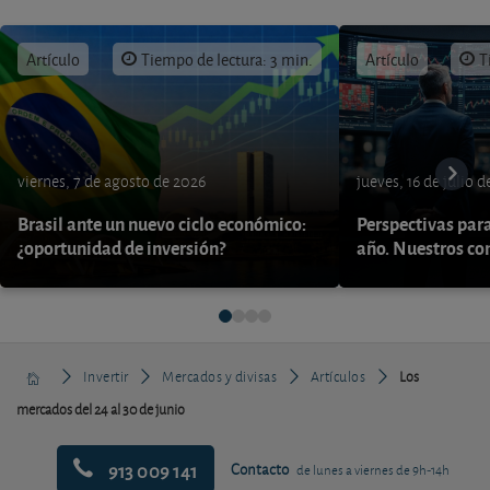
Artículo
Tiempo de lectura: 3 min.
Artículo
T
viernes, 7 de agosto de 2026
jueves, 16 de julio 
Brasil ante un nuevo ciclo económico:
Perspectivas par
¿oportunidad de inversión?
año. Nuestros con
Invertir
Mercados y divisas
Artículos
Los
mercados del 24 al 30 de junio
913 009 141
Contacto
de lunes a viernes de 9h-14h