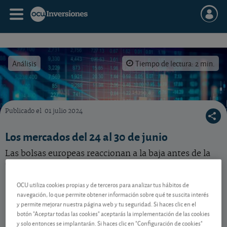
Análisis
Tiempo de lectura: 2 min.
Publicado el
01 julio 2024
La actualidad de los mercados del 24 al 30 de junio.
Los mercados del 24 al 30 de junio
Las bolsas europeas reaccionan a la baja antes de la
cita electoral en Francia del domingo 30 de junio.
OCU utiliza cookies propias y de terceros para analizar tus hábitos de
navegación, lo que permite obtener información sobre qué te suscita interés
Contenido reservado a SOCIOS
y permite mejorar nuestra página web y tu seguridad. Si haces clic en el
botón "Aceptar todas las cookies" aceptarás la implementación de las cookies
y solo entonces se implantarán. Si haces clic en "Configuración de cookies"