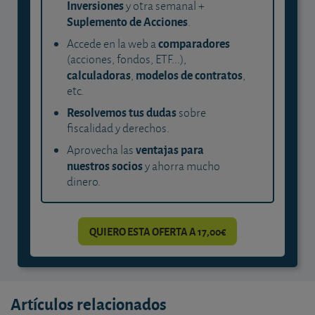
Inversiones
y otra semanal +
Suplemento de Acciones
.
comparadores
Accede en la web a
(acciones, fondos, ETF...),
calculadoras
modelos de contratos
,
,
etc.
Resolvemos tus dudas
sobre
fiscalidad y derechos.
ventajas para
Aprovecha las
nuestros socios
y ahorra mucho
dinero.
QUIERO ESTA OFERTA A 17,00€
Artículos relacionados