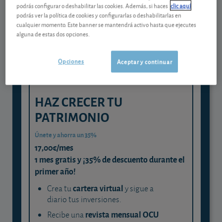
Gestiona tu dinero con visión
podrás configurar o deshabilitar las cookies. Además, si haces
clic aquí
experta
podrás ver la política de cookies y configurarlas o deshabilitarlas en
cualquier momento. Este banner se mantendrá activo hasta que ejecutes
y consigue que cada euro trabaje
alguna de estas dos opciones.
para ti
Opciones
Aceptar y continuar
HAZ CRECER TU
PATRIMONIO
Únete y ahorra un 35%
17,00€/mes
1 mes gratis y ¡35% de descuento durante el
primer año!
cartera virtual
Crea tu
y sigue a
diario tus inversiones.
revista mensual OCU
Recibe una