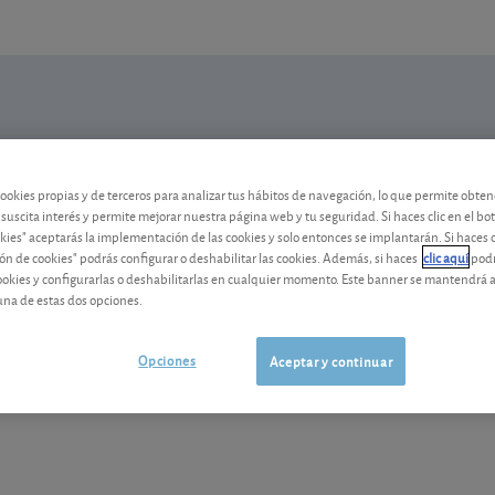
N
Mi Cartera
Alertas
cookies propias y de terceros para analizar tus hábitos de navegación, lo que permite obte
 suscita interés y permite mejorar nuestra página web y tu seguridad. Si haces clic en el bo
okies" aceptarás la implementación de las cookies y solo entonces se implantarán. Si haces c
ón de cookies" podrás configurar o deshabilitar las cookies. Además, si haces
clic aquí
podr
cookies y configurarlas o deshabilitarlas en cualquier momento. Este banner se mantendrá 
una de estas dos opciones.
Opciones
Aceptar y continuar