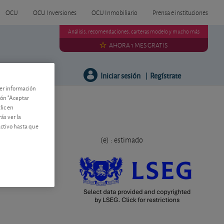
OCU
OCU Inversiones
OCU Inmobiliario
Prensa e instituciones
Análisis, recomendaciones, carteras modelo y mucho más
AHORA 1 MES GRATIS
Iniciar sesión
Regístrate
Útiles
|
ner información
tón "Aceptar
lic en
ás ver la
activo hasta que
(e) : estimado