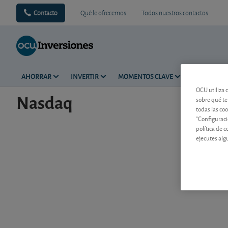
Contacto
Qué le ofrecemos
Todos nuestros contactos
AHORRAR
INVERTIR
MOMENTOS CLAVE
FORMACIÓ
OCU utiliza 
Nasdaq
sobre qué te
todas las co
"Configuraci
política de 
ejecutes alg