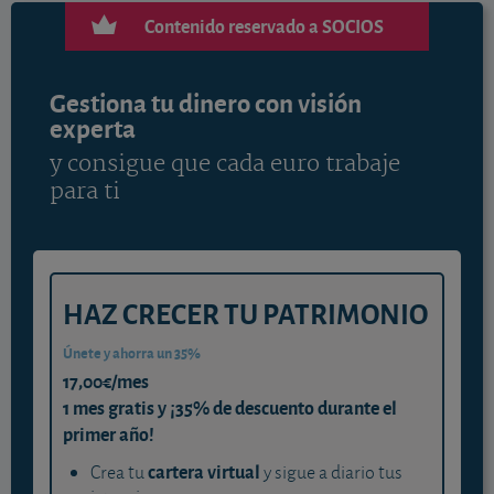
Contenido reservado a SOCIOS
Gestiona tu dinero con visión
experta
y consigue que cada euro trabaje
para ti
HAZ CRECER TU PATRIMONIO
Únete y ahorra un 35%
17,00€/mes
1 mes gratis y ¡35% de descuento durante el
primer año!
cartera virtual
Crea tu
y sigue a diario tus