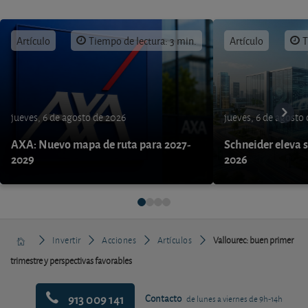
Artículo
Tiempo de lectura: 3 min.
Artículo
T
jueves, 6 de agosto de 2026
jueves, 6 de agosto
AXA: Nuevo mapa de ruta para 2027-
Schneider eleva s
2029
2026
Invertir
Acciones
Artículos
Vallourec: buen primer
trimestre y perspectivas favorables
913 009 141
Contacto
de lunes a viernes de 9h-14h