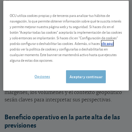
FR0013506730
0,32 EUR (1,69 %)
06/08/2026 París
OCU utiliza cookies propias y de terceros para analizar tus hábitos de
navegación, lo que permite obtener información sobre qué te suscita interés
Ver detalladamente
y permite mejorar nuestra página web y tu seguridad. Si haces clic en el
botón "Aceptar todas las cookies" aceptarás la implementación de las cookies
y solo entonces se implantarán. Si haces clic en "Configuración de cookies"
Aunque la acción ha subido un 73 % desde principios
podrás configurar o deshabilitar las cookies. Además, si haces
clic aquí
de año, su valoración sigue mereciendo un análisis
podrás ver la política de cookies y configurarlas o deshabilitarlas en
detallado.
cualquier momento. Este banner se mantendrá activo hasta que ejecutes
alguna de estas dos opciones.
¿Qué debe valorar el inversor en Vallourec tras la
Opciones
Aceptar y continuar
fuerte subida de la acción?
Los resultados del primer
trimestre han sido sólidos, pero la evolución de los
márgenes, los volúmenes y el contexto geopolítico
serán claves para interpretar sus perspectivas.
Beneficio operativo en la parte alta de las
previsiones