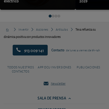
eléctrico
2029
Invertir
Acciones
Artículos
Teva refuerza su
dinámica positiva con productos innovadores
913 009 141
Contacto
de lunes a viernes de 9h-14h
TODOS NUESTROS
APP OCU INVERSIONES
PUBLICACIONES
CONTACTOS
Newsletter
SALA DE PRENSA