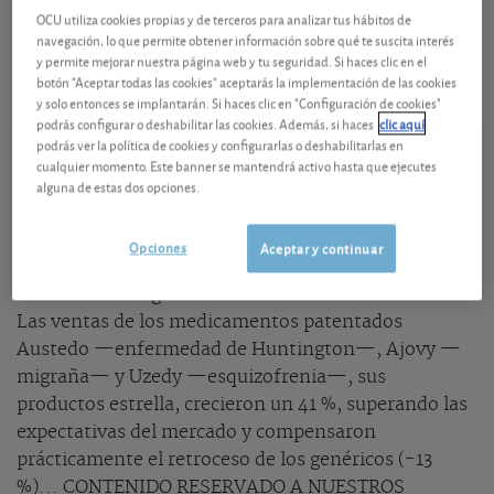
Teva Pharmaceutical
35,36 USD
OCU utiliza cookies propias y de terceros para analizar tus hábitos de
US8816242098
navegación, lo que permite obtener información sobre qué te suscita interés
0,55 USD (1,58 %)
y permite mejorar nuestra página web y tu seguridad. Si haces clic en el
07/08/2026 Nueva York
botón "Aceptar todas las cookies" aceptarás la implementación de las cookies
Ver detalladamente
y solo entonces se implantarán. Si haces clic en "Configuración de cookies"
podrás configurar o deshabilitar las cookies. Además, si haces
clic aquí
podrás ver la política de cookies y configurarlas o deshabilitarlas en
Austedo, Ajovy y Uzedy impulsan las ventas
cualquier momento. Este banner se mantendrá activo hasta que ejecutes
alguna de estas dos opciones.
En el primer trimestre la estrategia de
Teva
de
centrarse más en productos innovadores para dejar
Opciones
Aceptar y continuar
atrás su tradicional dependencia de los
medicamentos genéricos comenzó a dar sus frutos.
Las ventas de los medicamentos patentados
Austedo —enfermedad de Huntington—, Ajovy —
migraña— y Uzedy —esquizofrenia—, sus
productos estrella, crecieron un 41 %, superando las
expectativas del mercado y compensaron
prácticamente el retroceso de los genéricos (-13
%)... CONTENIDO RESERVADO A NUESTROS