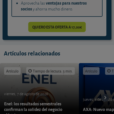
ventajas para nuestros
Aprovecha las
socios
y ahorra mucho dinero.
QUIERO ESTA OFERTA A 17,00€
Artículos relacionados
Artículo
Tiempo de lectura: 3 min.
Artículo
T
viernes, 7 de agosto de 2026
jueves, 6 de agosto
Enel: los resultados semestrales
confirman la solidez del negocio
AXA: Nuevo mapa