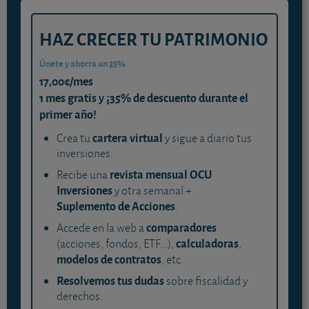
HAZ CRECER TU PATRIMONIO
Únete y ahorra un 35%
17,00€/mes
1 mes gratis y ¡35% de descuento durante el
primer año!
cartera virtual
Crea tu
y sigue a diario tus
inversiones.
revista mensual OCU
Recibe una
Inversiones
y otra semanal +
Suplemento de Acciones
.
comparadores
Accede en la web a
calculadoras
(acciones, fondos, ETF...),
,
modelos de contratos
, etc.
Resolvemos tus dudas
sobre fiscalidad y
derechos.