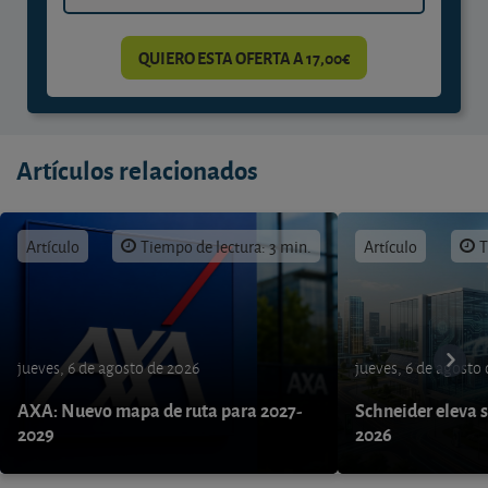
QUIERO ESTA OFERTA A 17,00€
Artículos relacionados
Artículo
Tiempo de lectura: 3 min.
Artículo
T
jueves, 6 de agosto de 2026
jueves, 6 de agosto
AXA: Nuevo mapa de ruta para 2027-
Schneider eleva s
2029
2026