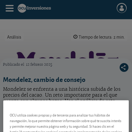
Análisis
Tiempo de lectura: 2 min.
Publicado el
12 febrero 2025
Imagen: cortesía de Mondelez.
Mondelez, cambio de consejo
Mondelez se enfrenta a una histórica subida de los
precios del cacao. Un reto importante para el que
cuenta con algunas bazas. Vea el análisis de esta
acción.
OCU utiliza cookies propias y de terceros para analizar tus hábitos de
Mondelez International
62,81 USD
navegación, lo que permite obtener información sobre qué te suscita interés
US6092071058
y permite mejorar nuestra página web y tu seguridad. Si haces clic en el
botón "Aceptar todas las cookies" aceptarás la implementación de las cookies
0,205 USD (0,33 %)