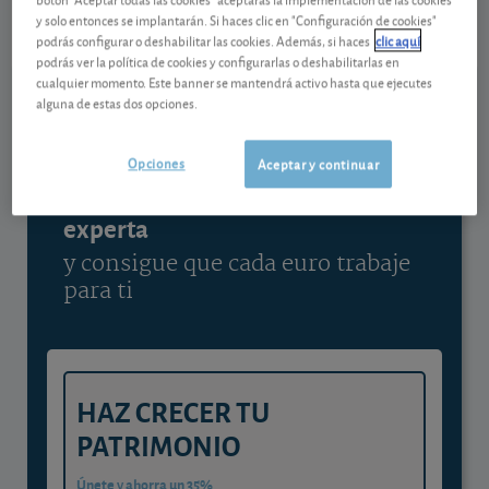
06/08/2026 Nasdaq
y solo entonces se implantarán. Si haces clic en "Configuración de cookies"
podrás configurar o deshabilitar las cookies. Además, si haces
clic aquí
Ver detalladamente
podrás ver la política de cookies y configurarlas o deshabilitarlas en
cualquier momento. Este banner se mantendrá activo hasta que ejecutes
alguna de estas dos opciones.
Contenido reservado a SOCIOS
Opciones
Aceptar y continuar
Gestiona tu dinero con visión
experta
y consigue que cada euro trabaje
para ti
HAZ CRECER TU
PATRIMONIO
Únete y ahorra un 35%