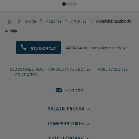
Invertir
Acciones
Artículos
Mondelez, cambio de
consejo
913 009 141
Contacto
de lunes a viernes de 9h-14h
TODOS NUESTROS
APP OCU INVERSIONES
PUBLICACIONES
CONTACTOS
Newsletter
SALA DE PRENSA
COMPARADORES
CALCULADORAS