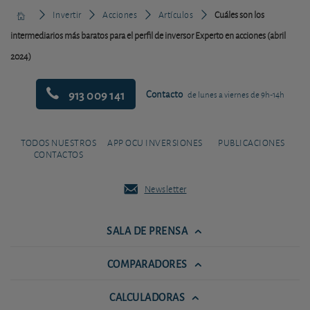
Invertir
Acciones
Artículos
Cuáles son los
intermediarios más baratos para el perfil de inversor Experto en acciones (abril
2024)
913 009 141
Contacto
de lunes a viernes de 9h-14h
TODOS NUESTROS
APP OCU INVERSIONES
PUBLICACIONES
CONTACTOS
Newsletter
SALA DE PRENSA
COMPARADORES
CALCULADORAS