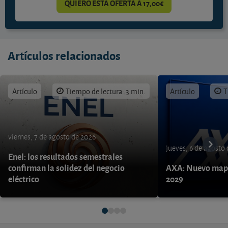
QUIERO ESTA OFERTA A 17,00€
Artículos relacionados
Artículo
Tiempo de lectura: 3 min.
Artículo
T
viernes, 7 de agosto de 2026
jueves, 6 de agosto
Enel: los resultados semestrales
confirman la solidez del negocio
AXA: Nuevo mapa
eléctrico
2029