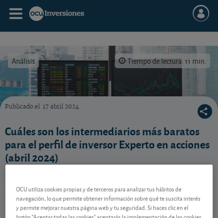
Análisis
Tiempo de lectura: 11 min.
Publicado el
17 abril 2024
Comparamos los intermediarios más baratos para seguir nuestra cartera Experto en acc
Cuáles son los intermediarios más baratos
para el perfil de inversor Experto en acciones
(abril 2024)
Qué costes soportaría durante el primer año y al cabo
de cinco años (por compra, custodia y cobro de
OCU utiliza cookies propias y de terceros para analizar tus hábitos de
dividendos) un inversor que quisiese replicar nuestra
navegación, lo que permite obtener información sobre qué te suscita interés
cartera de acciones recomendada para el perfil
y permite mejorar nuestra página web y tu seguridad. Si haces clic en el
Experto en acciones activo.
botón "Aceptar todas las cookies" aceptarás la implementación de las cookies