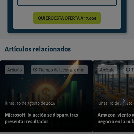
QUIERO ESTA OFERTA A 17,00€
Artículos relacionados
Artículo
Tiempo de lectura: 3 min.
Artículo
T
lunes, 10 de agosto de 2026
lunes, 10 de agosto
Microsoft: la acción se dispara tras
Amazon: viento a
presentar resultados
negocio en la nu