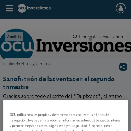
Análisis
Tiempo de lectura: 2 min.
Publicado el
01 agosto 2022
OCU Inversiones
Sanofi: tirón de las ventas en el segundo
trimestre
Gracias sobre todo al éxito del "Dupixent", el grupo
farmacéutico francés aumenta sus ventas en el
segundo trimestre del año.
OCU utiliza cookies propias y de terceros para analizar tus hábitos de
Sanofi
75,67 EUR
navegación, lo que permite obtener información sobre qué te suscita interés
y permite mejorar nuestra página web y tu seguridad. Si haces clic en el
FR0000120578