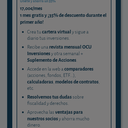
Únete y ahorra un 35%
17,00€/mes
1 mes gratis y ¡35% de descuento durante el
primer año!
cartera virtual
Crea tu
y sigue a
diario tus inversiones.
revista mensual OCU
Recibe una
Inversiones
y otra semanal +
Suplemento de Acciones
.
comparadores
Accede en la web a
(acciones, fondos, ETF...),
calculadoras
modelos de contratos
,
,
etc.
Resolvemos tus dudas
sobre
fiscalidad y derechos.
ventajas para
Aprovecha las
nuestros socios
y ahorra mucho
dinero.