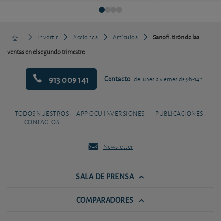
Invertir
Acciones
Artículos
Sanofi: tirón de las
ventas en el segundo trimestre
913 009 141
Contacto
de lunes a viernes de 9h-14h
TODOS NUESTROS
APP OCU INVERSIONES
PUBLICACIONES
CONTACTOS
Newsletter
SALA DE PRENSA
COMPARADORES