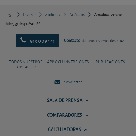
Invertir
Acciones
Artículos
Amadeus: verano
dulce, ¿y después qué?
913 009 141
Contacto
de lunes a viernes de 9h-14h
TODOS NUESTROS
APP OCU INVERSIONES
PUBLICACIONES
CONTACTOS
Newsletter
SALA DE PRENSA
COMPARADORES
CALCULADORAS