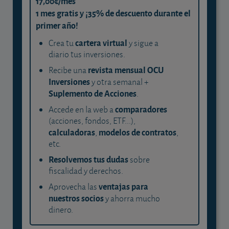
17,00€/mes
1 mes gratis y ¡35% de descuento durante el
primer año!
cartera virtual
Crea tu
y sigue a
diario tus inversiones.
revista mensual OCU
Recibe una
Inversiones
y otra semanal +
Suplemento de Acciones
.
comparadores
Accede en la web a
(acciones, fondos, ETF...),
calculadoras
modelos de contratos
,
,
etc.
Resolvemos tus dudas
sobre
fiscalidad y derechos.
ventajas para
Aprovecha las
nuestros socios
y ahorra mucho
dinero.