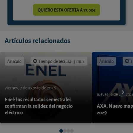
QUIERO ESTA OFERTA A 17,00€
Artículos relacionados
Artículo
Tiempo de lectura: 3 min.
Artículo
T
viernes, 7 de agosto de 2026
jueves, 6 de agosto
Enel: los resultados semestrales
confirman la solidez del negocio
AXA: Nuevo mapa
eléctrico
2029