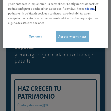
y solo entonces se implantarán. Si haces clic en "Configuración de cookies"
Ver detalladamente
podrás configurar o deshabilitar las cookies. Además, si haces
clic aquí
podrás ver la política de cookies y configurarlas o deshabilitarlas en
cualquier momento. Este banner se mantendrá activo hasta que ejecutes
alguna de estas dos opciones.
Contenido reservado a SOCIOS
Opciones
Aceptar y continuar
Gestiona tu dinero con visión
experta
y consigue que cada euro trabaje
para ti
HAZ CRECER TU
PATRIMONIO
Únete y ahorra un 35%