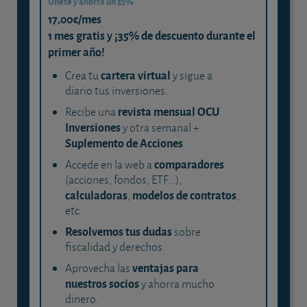
Únete y ahorra un 35%
17,00€/mes
1 mes gratis y ¡35% de descuento durante el
primer año!
cartera virtual
Crea tu
y sigue a
diario tus inversiones.
revista mensual OCU
Recibe una
Inversiones
y otra semanal +
Suplemento de Acciones
.
comparadores
Accede en la web a
(acciones, fondos, ETF...),
calculadoras
modelos de contratos
,
,
etc.
Resolvemos tus dudas
sobre
fiscalidad y derechos.
ventajas para
Aprovecha las
nuestros socios
y ahorra mucho
dinero.