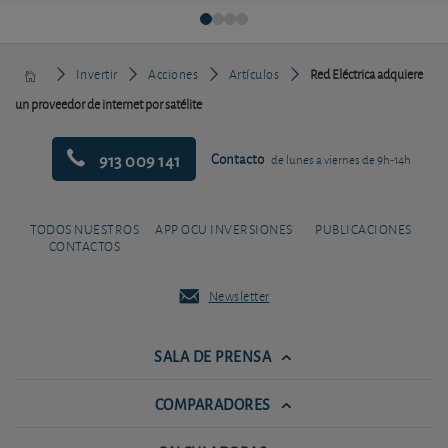
Invertir
Acciones
Artículos
Red Eléctrica adquiere
un proveedor de internet por satélite
913 009 141
Contacto
de lunes a viernes de 9h-14h
TODOS NUESTROS
APP OCU INVERSIONES
PUBLICACIONES
CONTACTOS
Newsletter
SALA DE PRENSA
COMPARADORES