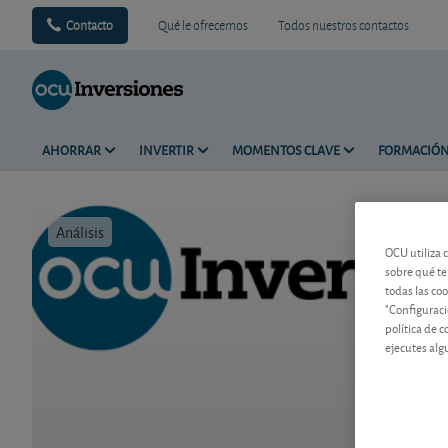
Contacto
Qué le ofrecemos
Todos nuestros contactos
AHORRAR
INVERTIR
MOMENTOS CLAVE
FORMACIÓ
Análisis
Tiempo de 
OCU utiliza 
sobre qué te
todas las co
"Configuraci
política de 
ejecutes alg