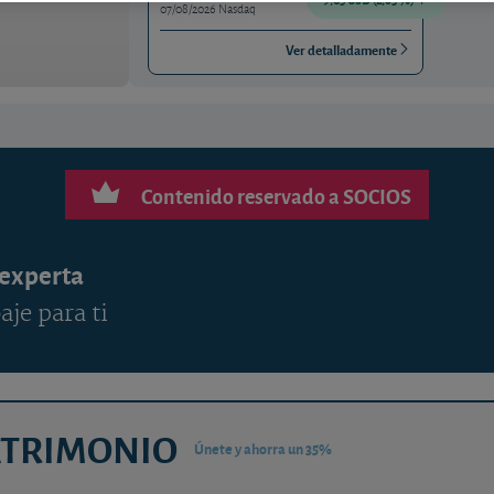
07/08/2026 Nasdaq
Ver detalladamente
Contenido reservado a SOCIOS
 experta
aje para ti
ATRIMONIO
Únete y ahorra un 35%