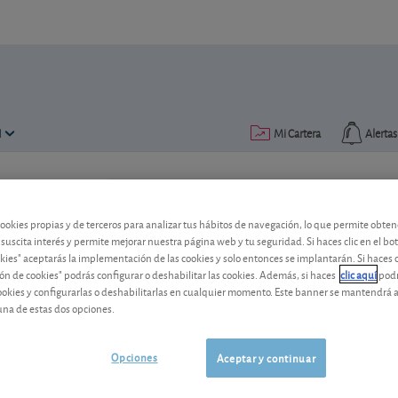
N
Mi Cartera
Alertas
Publicado el
07 enero 2022
lectura: 2 min.
cookies propias y de terceros para analizar tus hábitos de navegación, lo que permite obte
Las ventas de Tesla siguen cr
 suscita interés y permite mejorar nuestra página web y tu seguridad. Si haces clic en el bo
okies" aceptarás la implementación de las cookies y solo entonces se implantarán. Si haces c
2021
ón de cookies" podrás configurar o deshabilitar las cookies. Además, si haces
clic aquí
podr
cookies y configurarlas o deshabilitarlas en cualquier momento. Este banner se mantendrá 
Tesla vuelve a publicar una cifra de vent
una de estas dos opciones.
afectada por la creciente competencia e
Opciones
Tesla
328,58 USD
Aceptar y continuar
US88160R1014
9,05 USD (2,83 %)