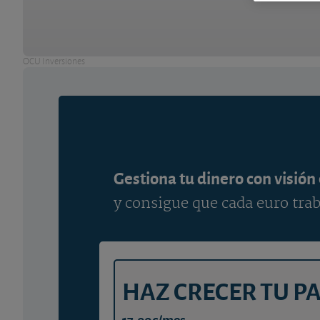
OCU Inversiones
Gestiona tu dinero con visión
y consigue que cada euro trab
HAZ CRECER TU P
17,00€/mes