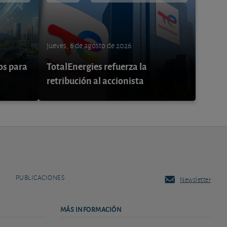
jueves, 6 de agosto de 2026
os para
TotalEnergies refuerza la
retribución al accionista
PUBLICACIONES
Newsletter
MÁS INFORMACIÓN