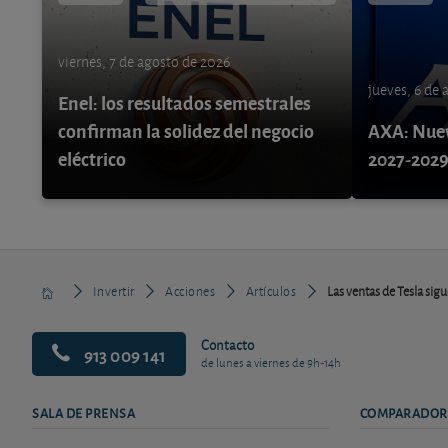
viernes, 7 de agosto de 2026
jueves, 6 de
Enel: los resultados semestrales
confirman la solidez del negocio
AXA: Nuev
eléctrico
2027-202
Invertir
Acciones
Artículos
Las ventas de Tesla sigu
Contacto
913 009 141
de lunes a viernes de 9h-14h
SALA DE PRENSA
COMPARADOR