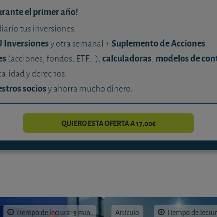
urante el primer año!
diario tus inversiones.
U Inversiones
Suplemento de Acciones
y otra semanal +
.
es
calculadoras
modelos de con
(acciones, fondos, ETF...),
,
calidad y derechos.
stros socios
y ahorra mucho dinero.
QUIERO ESTA OFERTA A 17,00€
Tiempo de lectura: 3 min.
Artículo
Tiempo de lectur