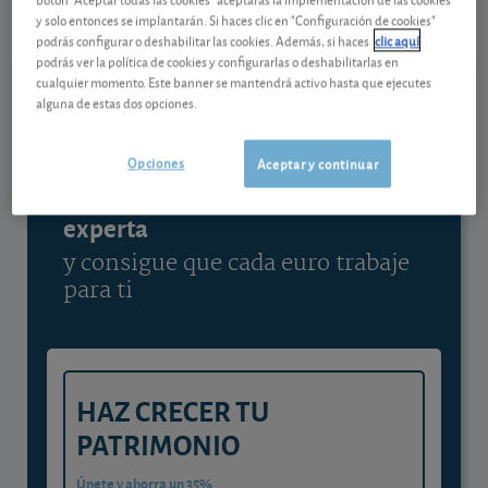
07/08/2026 Nasdaq
y solo entonces se implantarán. Si haces clic en "Configuración de cookies"
podrás configurar o deshabilitar las cookies. Además, si haces
clic aquí
Ver detalladamente
podrás ver la política de cookies y configurarlas o deshabilitarlas en
cualquier momento. Este banner se mantendrá activo hasta que ejecutes
alguna de estas dos opciones.
Contenido reservado a SOCIOS
Opciones
Aceptar y continuar
Gestiona tu dinero con visión
experta
y consigue que cada euro trabaje
para ti
HAZ CRECER TU
PATRIMONIO
Únete y ahorra un 35%