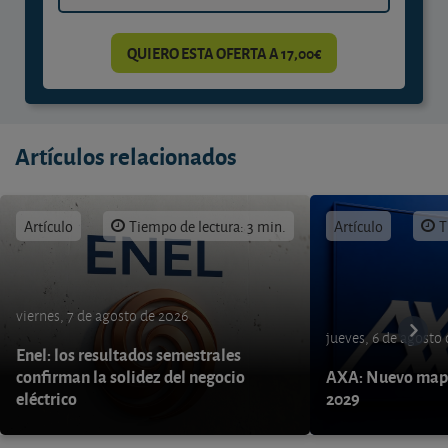
QUIERO ESTA OFERTA A 17,00€
Artículos relacionados
Artículo
Tiempo de lectura: 3 min.
Artículo
T
viernes, 7 de agosto de 2026
jueves, 6 de agosto
Enel: los resultados semestrales
confirman la solidez del negocio
AXA: Nuevo mapa
eléctrico
2029