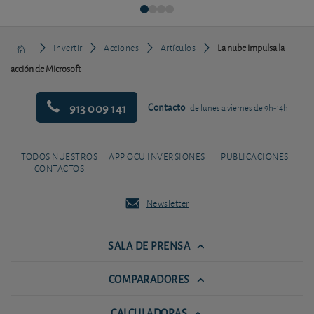
Invertir
Acciones
Artículos
La nube impulsa la
acción de Microsoft
913 009 141
Contacto
de lunes a viernes de 9h-14h
TODOS NUESTROS
APP OCU INVERSIONES
PUBLICACIONES
CONTACTOS
Newsletter
SALA DE PRENSA
COMPARADORES
CALCULADORAS