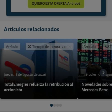
QUIERO ESTA OFERTA A 17,00€
Artículos relacionados
Artículo
Tiempo de lectura: 2 min.
Artículo
T
jueves, 6 de agosto de 2026
miércoles, 5 de ago
TotalEnergies refuerza la retribución al
Novedades sobre
accionista
Mercedes Benz