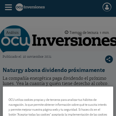
Análisis
Tiempo de lectura: 1 min.
Publicado el
10 noviembre 2021
OCU Inversiones
Naturgy abona dividendo próximamente
La compañía energética paga dividendo el próximo
lunes. Vea la cuantía y quién tiene derecho al cobro.
Naturgy
28,94 EUR
OCU utiliza cookies propias y de terceros para analizar tus hábitos de
ES0116870314
navegación, lo que permite obtener información sobre qué te suscita interés
0,28 EUR (0,98 %)
06/08/2026 Madrid
y permite mejorar nuestra página web y tu seguridad. Si haces clic en el
botón "Aceptar todas las cookies" aceptarás la implementación de las cookies