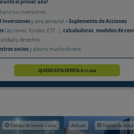
urante el primer año!
diario tus inversiones.
U Inversiones
Suplemento de Acciones
y otra semanal +
.
es
calculadoras
modelos de con
(acciones, fondos, ETF...),
,
calidad y derechos.
stros socios
y ahorra mucho dinero.
QUIERO ESTA OFERTA A 17,00€
Tiempo de lectura: 1 min.
Artículo
Tiempo de lectur