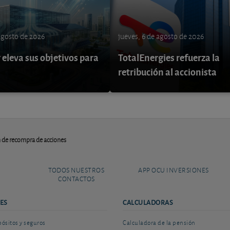
 agosto de 2026
jueves, 6 de agosto de 2026
eleva sus objetivos para
TotalEnergies refuerza la
retribución al accionista
n de recompra de acciones
TODOS NUESTROS
APP OCU INVERSIONES
CONTACTOS
ES
CALCULADORAS
sitos y seguros
Calculadora de la pensión