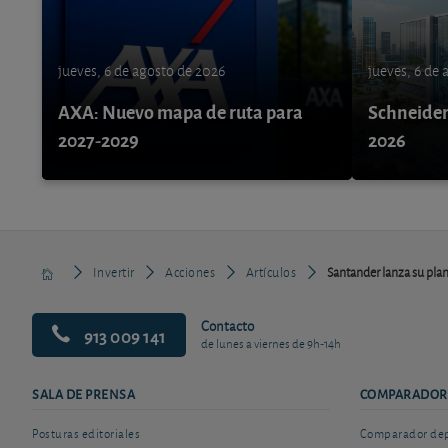
jueves, 6 de agosto de 2026
jueves, 6 de
AXA: Nuevo mapa de ruta para
Schneider 
2027-2029
2026
Invertir
Acciones
Artículos
Santander lanza su pla
Contacto
913 009 141
de lunes a viernes de 9h-14h
SALA DE PRENSA
COMPARADOR
Posturas editoriales
Comparador depó