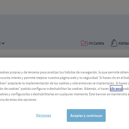
N
Mi Cartera
Alertas
Publicado el
27 octubre 2021
lectura: 2 min.
cookies propias y de terceros para analizar tus hábitos de navegación, lo que permite obte
Santander lanza su plan de 
 suscita interés y permite mejorar nuestra página web y tu seguridad. Si haces clic en el bo
okies" aceptarás la implementación de las cookies y solo entonces se implantarán. Si haces c
El Santander está en pleno proceso de 
ón de cookies" podrás configurar o deshabilitar las cookies. Además, si haces
clic aquí
podr
cookies y configurarlas o deshabilitarlas en cualquier momento. Este banner se mantendrá 
nada. Sepa en qué consiste y cómo le a
una de estas dos opciones.
Santander
12,86 EUR
-
ES0113900J37
Opciones
Aceptar y continuar
06/08/2026
Madrid