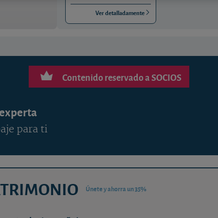
Ver detalladamente
Contenido reservado a SOCIOS
 experta
aje para ti
ATRIMONIO
Únete y ahorra un 35%