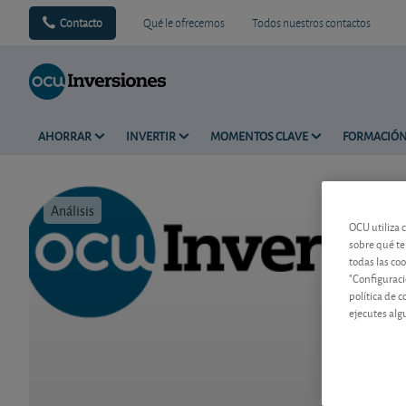
Contacto
Qué le ofrecemos
Todos nuestros contactos
AHORRAR
INVERTIR
MOMENTOS CLAVE
FORMACIÓ
Análisis
Tiempo de 
OCU utiliza 
sobre qué te
todas las co
"Configuraci
política de 
ejecutes alg