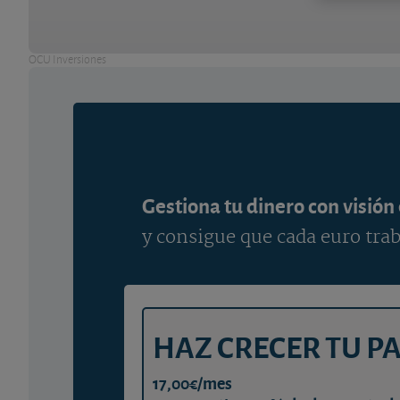
OCU Inversiones
Gestiona tu dinero con visión
y consigue que cada euro trab
HAZ CRECER TU P
17,00€/mes