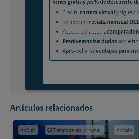
1 mes gratis y ¡35% de descuento d
cartera virtual
Crea tu
y sigue a 
revista mensual OC
Recibe una
comparador
Accede en la web a
Resolvemos tus dudas
sobre fis
ventajas para nue
Aprovecha las
Artículos relacionados
Artículo
Tiempo de lectura: 3 min.
Artículo