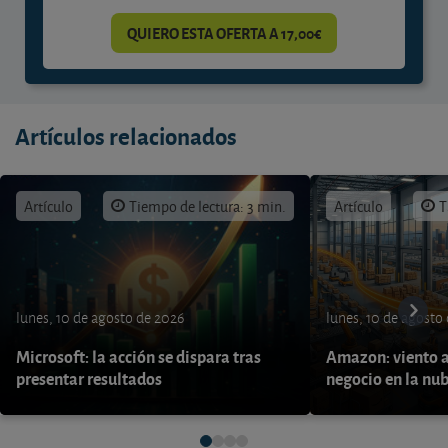
QUIERO ESTA OFERTA A 17,00€
Artículos relacionados
Artículo
Tiempo de lectura: 3 min.
Artículo
T
lunes, 10 de agosto de 2026
lunes, 10 de agosto
Microsoft: la acción se dispara tras
Amazon: viento a
presentar resultados
negocio en la nu