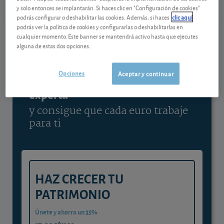
y solo entonces se implantarán. Si haces clic en "Configuración de cookies"
Ver detalladamente
podrás configurar o deshabilitar las cookies. Además, si haces
clic aquí
podrás ver la política de cookies y configurarlas o deshabilitarlas en
cualquier momento. Este banner se mantendrá activo hasta que ejecutes
alguna de estas dos opciones.
Contenido reservado a SOCIOS
Opciones
Aceptar y continuar
Gestiona tu dinero con visión
experta
y consigue que cada euro trabaje
para ti
HAZ CRECER TU
PATRIMONIO
Únete y ahorra un 35%