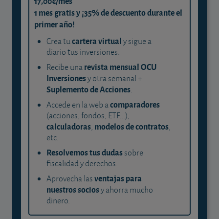
17,00€/mes
1 mes gratis y ¡35% de descuento durante el
primer año!
cartera virtual
Crea tu
y sigue a
diario tus inversiones.
revista mensual OCU
Recibe una
Inversiones
y otra semanal +
Suplemento de Acciones
.
comparadores
Accede en la web a
(acciones, fondos, ETF...),
calculadoras
modelos de contratos
,
,
etc.
Resolvemos tus dudas
sobre
fiscalidad y derechos.
ventajas para
Aprovecha las
nuestros socios
y ahorra mucho
dinero.