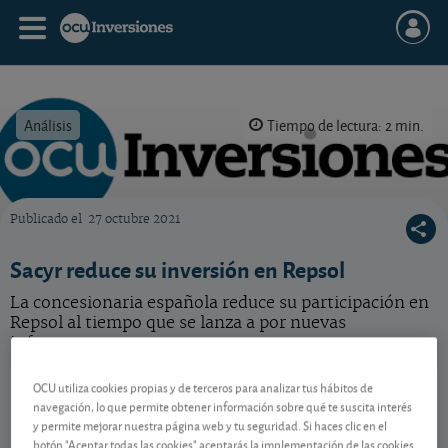
Análisis
Tiempo de lectura: 2 min.
Publicado el
27 octubre 2021
OCU Inversiones
Sacyr reduce su inversión en Repsol
La concesionaria española reduce su participación en
Repsol al tiempo que se lanza a por nuevas
infraestructuras.
Sacyr
4,55 EUR
OCU utiliza cookies propias y de terceros para analizar tus hábitos de
navegación, lo que permite obtener información sobre qué te suscita interés
ES0182870214
y permite mejorar nuestra página web y tu seguridad. Si haces clic en el
-0,026 EUR (-0,57 %)
10/08/2026 Madrid
botón "Aceptar todas las cookies" aceptarás la implementación de las cookies