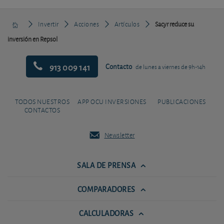
Invertir
Acciones
Artículos
Sacyr reduce su
inversión en Repsol
913 009 141
Contacto
de lunes a viernes de 9h-14h
TODOS NUESTROS
APP OCU INVERSIONES
PUBLICACIONES
CONTACTOS
Newsletter
SALA DE PRENSA
COMPARADORES
CALCULADORAS