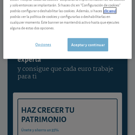
y solo entonces se implantarán. Si haces clic en "Configuración de cookies"
Ver detalladamente
podrás configurar o deshabilitar las cookies. Además, si haces
clic aquí
podrás ver la política de cookies y configurarlas o deshabilitarlas en
cualquier momento. Este banner se mantendrá activo hasta que ejecutes
alguna de estas dos opciones.
Contenido reservado a SOCIOS
Opciones
Aceptar y continuar
Gestiona tu dinero con visión
experta
y consigue que cada euro trabaje
para ti
HAZ CRECER TU
PATRIMONIO
Únete y ahorra un 35%