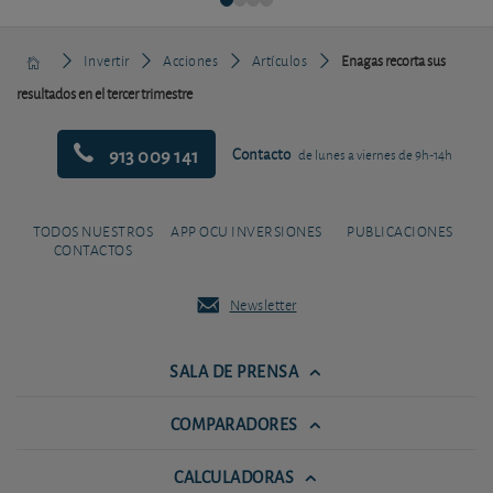
Invertir
Acciones
Artículos
Enagas recorta sus
resultados en el tercer trimestre
913 009 141
Contacto
de lunes a viernes de 9h-14h
TODOS NUESTROS
APP OCU INVERSIONES
PUBLICACIONES
CONTACTOS
Newsletter
SALA DE PRENSA
COMPARADORES
CALCULADORAS