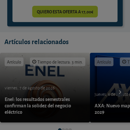
QUIERO ESTA OFERTA A 17,00€
Artículos relacionados
Artículo
Tiempo de lectura: 3 min.
Artículo
T
viernes, 7 de agosto de 2026
jueves, 6 de agosto
Enel: los resultados semestrales
confirman la solidez del negocio
AXA: Nuevo mapa
eléctrico
2029