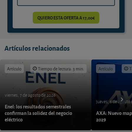
QUIERO ESTA OFERTA A 17,00€
Artículos relacionados
Artículo
Tiempo de lectura: 3 min.
Artículo
T
viernes, 7 de agosto de 2026
jueves, 6 de agosto
Enel: los resultados semestrales
confirman la solidez del negocio
AXA: Nuevo mapa
eléctrico
2029