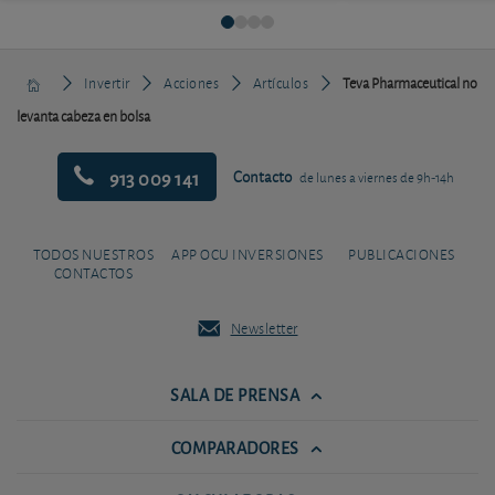
Invertir
Acciones
Artículos
Teva Pharmaceutical no
levanta cabeza en bolsa
913 009 141
Contacto
de lunes a viernes de 9h-14h
TODOS NUESTROS
APP OCU INVERSIONES
PUBLICACIONES
CONTACTOS
Newsletter
SALA DE PRENSA
COMPARADORES