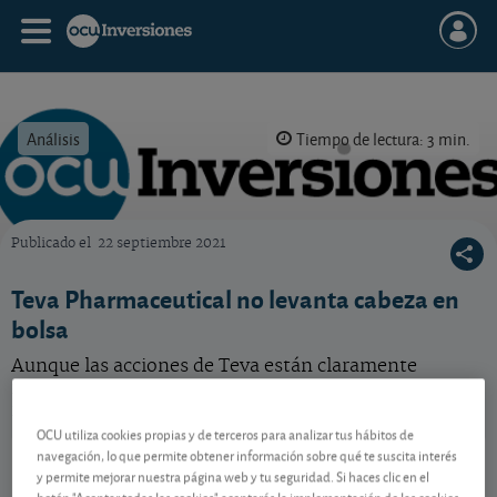
Análisis
Tiempo de lectura: 3 min.
Publicado el
22 septiembre 2021
OCU Inversiones
Teva Pharmaceutical no levanta cabeza en
bolsa
Aunque las acciones de Teva están claramente
infravaloradas, el mercado se muestra reacio a
invertir en ellas.
OCU utiliza cookies propias y de terceros para analizar tus hábitos de
Teva Pharmaceutical
35,36 USD
navegación, lo que permite obtener información sobre qué te suscita interés
y permite mejorar nuestra página web y tu seguridad. Si haces clic en el
US8816242098