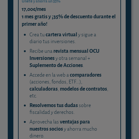
Únete y ahorra un 35%
17,00€/mes
1 mes gratis y ¡35% de descuento durante el
primer año!
cartera virtual
Crea tu
y sigue a
diario tus inversiones.
revista mensual OCU
Recibe una
Inversiones
y otra semanal +
Suplemento de Acciones
.
comparadores
Accede en la web a
(acciones, fondos, ETF...),
calculadoras
modelos de contratos
,
,
etc.
Resolvemos tus dudas
sobre
fiscalidad y derechos.
ventajas para
Aprovecha las
nuestros socios
y ahorra mucho
dinero.