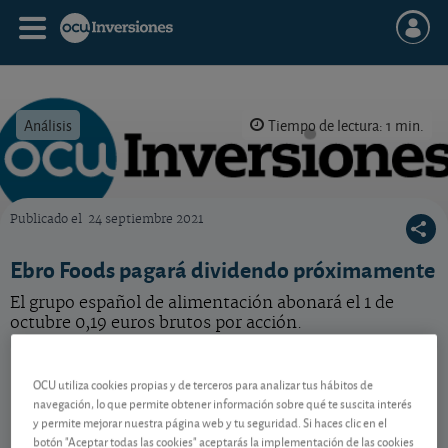
Análisis
Tiempo de lectura: 1 min.
Publicado el
24 septiembre 2021
OCU Inversiones
Ebro Foods pagará dividendo próximamente
El grupo español de alimentación abonará el 1 de
octubre 0,19 euros brutos por acción.
Ebro Foods
18,22 EUR
OCU utiliza cookies propias y de terceros para analizar tus hábitos de
ES0112501012
navegación, lo que permite obtener información sobre qué te suscita interés
-0,06 EUR (-0,33 %)
07/08/2026 Madrid
y permite mejorar nuestra página web y tu seguridad. Si haces clic en el
botón "Aceptar todas las cookies" aceptarás la implementación de las cookies