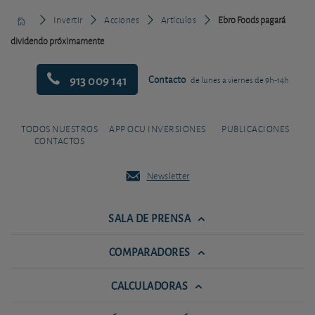
Invertir
Acciones
Artículos
Ebro Foods pagará
dividendo próximamente
913 009 141
Contacto
de lunes a viernes de 9h-14h
TODOS NUESTROS
APP OCU INVERSIONES
PUBLICACIONES
CONTACTOS
Newsletter
SALA DE PRENSA
COMPARADORES
CALCULADORAS