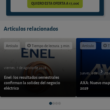
QUIERO ESTA OFERTA A 17,00€
Artículos relacionados
Artículo
Tiempo de lectura: 3 min.
Artículo
T
viernes, 7 de agosto de 2026
jueves, 6 de agosto
Enel: los resultados semestrales
confirman la solidez del negocio
AXA: Nuevo mapa
eléctrico
2029