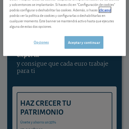
y solo entonces se implantarán. Si haces clic en "Configuración de cookies"
Ver detalladamente
podrás configurar o deshabilitar las cookies. Además, si haces
clic aquí
podrás ver la política de cookies y configurarlas o deshabilitarlas en
cualquier momento. Este banner se mantendrá activo hasta que ejecutes
alguna de estas dos opciones.
Contenido reservado a SOCIOS
Opciones
Aceptar y continuar
Gestiona tu dinero con visión
experta
y consigue que cada euro trabaje
para ti
HAZ CRECER TU
PATRIMONIO
Únete y ahorra un 35%