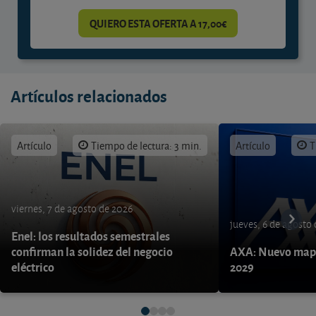
QUIERO ESTA OFERTA A 17,00€
Artículos relacionados
Artículo
Tiempo de lectura: 3 min.
Artículo
T
viernes, 7 de agosto de 2026
jueves, 6 de agosto
Enel: los resultados semestrales
confirman la solidez del negocio
AXA: Nuevo mapa
eléctrico
2029