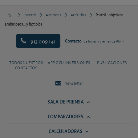
Invertir
Acciones
Artículos
PostNL: objetivos
ambiciosos... y factibles
913 009 141
Contacto
de lunes a viernes de 9h-14h
TODOS NUESTROS
APP OCU INVERSIONES
PUBLICACIONES
CONTACTOS
Newsletter
SALA DE PRENSA
COMPARADORES
CALCULADORAS