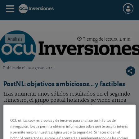
Análisis
Tiempo de lectura: 2 min.
Publicado el
10 agosto 2021
OCU Inversiones
PostNL: objetivos ambiciosos... y factibles
Tras anunciar unos sólidos resultados en el segundo
trimestre, el grupo postal holandés se viene arriba
con unas previsiones que apuntan alto.
PostNL
0,911 EUR
OCU utiliza cookies propias y de terceros para analizar tus hábitos de
navegación, lo que permite obtener información sobre qué te suscita interés
NL0009739416
y permite mejorar nuestra página web y tu seguridad. Si haces clic en el
-0,024 EUR (-2,57 %)
07/08/2026 Ámsterdam
botón "Aceptar todas las cookies" aceptarás la implementación de las cookies