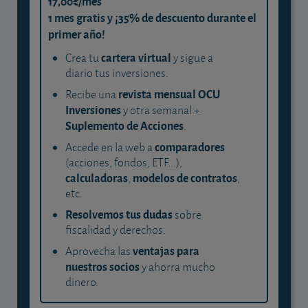
17,00€/mes
1 mes gratis y ¡35% de descuento durante el
primer año!
cartera virtual
Crea tu
y sigue a
diario tus inversiones.
revista mensual OCU
Recibe una
Inversiones
y otra semanal +
Suplemento de Acciones
.
comparadores
Accede en la web a
(acciones, fondos, ETF...),
calculadoras
modelos de contratos
,
,
etc.
Resolvemos tus dudas
sobre
fiscalidad y derechos.
ventajas para
Aprovecha las
nuestros socios
y ahorra mucho
dinero.