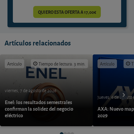
QUIERO ESTA OFERTA A 17,00€
Artículos relacionados
Artículo
Tiempo de lectura: 3 min.
Artículo
T
viernes, 7 de agosto de 2026
jueves, 6 de agosto
Enel: los resultados semestrales
confirman la solidez del negocio
AXA: Nuevo mapa
eléctrico
2029