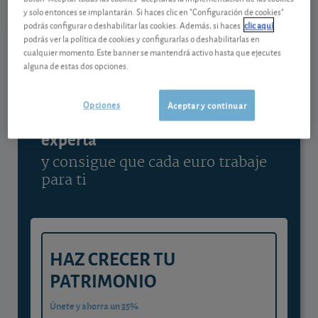
y solo entonces se implantarán. Si haces clic en "Configuración de cookies"
Ver detalladamente
podrás configurar o deshabilitar las cookies. Además, si haces
clic aquí
podrás ver la política de cookies y configurarlas o deshabilitarlas en
cualquier momento. Este banner se mantendrá activo hasta que ejecutes
alguna de estas dos opciones.
Contenido reservado a SOCIOS
Opciones
Aceptar y continuar
Gestiona tu dinero con visión
experta
y consigue que cada euro trabaje
para ti
HAZ CRECER TU
PATRIMONIO
Únete y ahorra un 35%