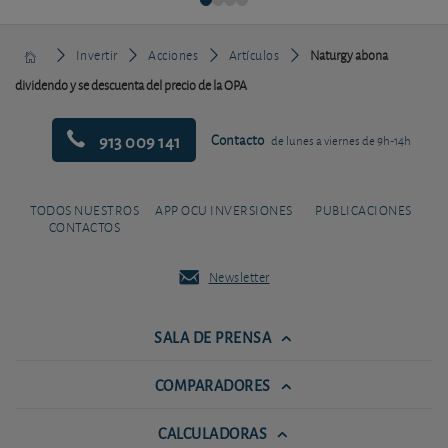
Invertir
Acciones
Artículos
Naturgy abona
dividendo y se descuenta del precio de la OPA
913 009 141
Contacto
de lunes a viernes de 9h-14h
TODOS NUESTROS
APP OCU INVERSIONES
PUBLICACIONES
CONTACTOS
Newsletter
SALA DE PRENSA
COMPARADORES
CALCULADORAS