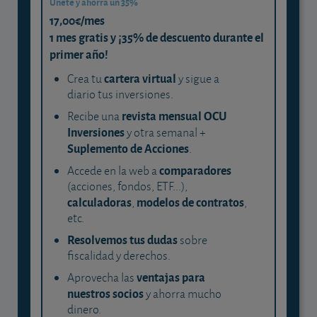
Únete y ahorra un 35%
17,00€/mes
1 mes gratis y ¡35% de descuento durante el
primer año!
cartera virtual
Crea tu
y sigue a
diario tus inversiones.
revista mensual OCU
Recibe una
Inversiones
y otra semanal +
Suplemento de Acciones
.
comparadores
Accede en la web a
(acciones, fondos, ETF...),
calculadoras
modelos de contratos
,
,
etc.
Resolvemos tus dudas
sobre
fiscalidad y derechos.
ventajas para
Aprovecha las
nuestros socios
y ahorra mucho
dinero.