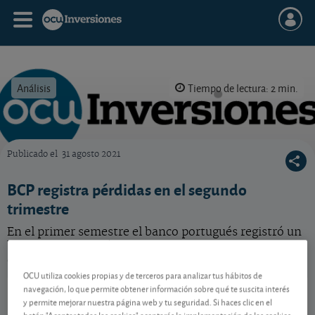
Análisis
Tiempo de lectura: 2 min.
Publicado el
31 agosto 2021
OCU Inversiones
BCP registra pérdidas en el segundo
trimestre
En el primer semestre el banco portugués registró un
beneficio por acción de apenas 0,001 euros, muy por
debajo de las expectativas.
OCU utiliza cookies propias y de terceros para analizar tus hábitos de
BCP
1,097 EUR
navegación, lo que permite obtener información sobre qué te suscita interés
y permite mejorar nuestra página web y tu seguridad. Si haces clic en el
PTBCP0AM0015