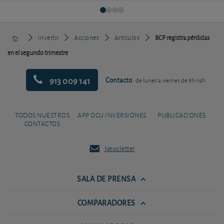
Invertir
Acciones
Artículos
BCP registra pérdidas
en el segundo trimestre
913 009 141
Contacto
de lunes a viernes de 9h-14h
TODOS NUESTROS
APP OCU INVERSIONES
PUBLICACIONES
CONTACTOS
Newsletter
SALA DE PRENSA
COMPARADORES