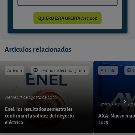
QUIERO ESTA OFERTA A 17,00€
Artículos relacionados
Artículo
Tiempo de lectura: 3 min.
Artículo
T
viernes, 7 de agosto de 2026
jueves, 6 de agosto
Enel: los resultados semestrales
confirman la solidez del negocio
AXA: Nuevo mapa
eléctrico
2029